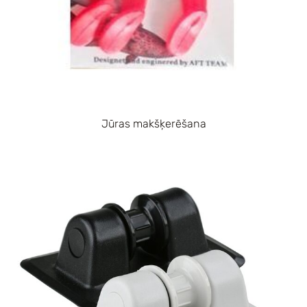
Jūras makšķerēšana