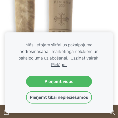
Mēs lietojam sīkfailus pakalpojuma
nodrošināšanai, mārketinga nolūkiem un
pakalpojuma uzlabošanai.
Uzzināt vairāk
Pielāgot
Pieņemt visus
Pieņemt tikai nepieciešamos