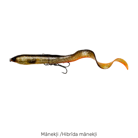
Mānekļi /Hibrīda mānekļi