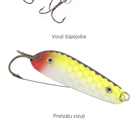
Vizuļi šūpojošie
Pretzāļu vizuļi