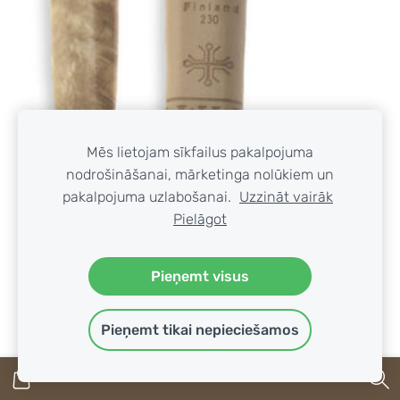
Mēs lietojam sīkfailus pakalpojuma
nodrošināšanai, mārketinga nolūkiem un
pakalpojuma uzlabošanai.
Uzzināt vairāk
Pielāgot
Pieņemt visus
Pieņemt tikai nepieciešamos