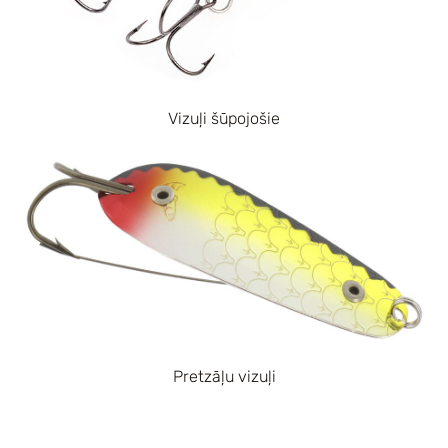
Vizuļi šūpojošie
Pretzāļu vizuļi