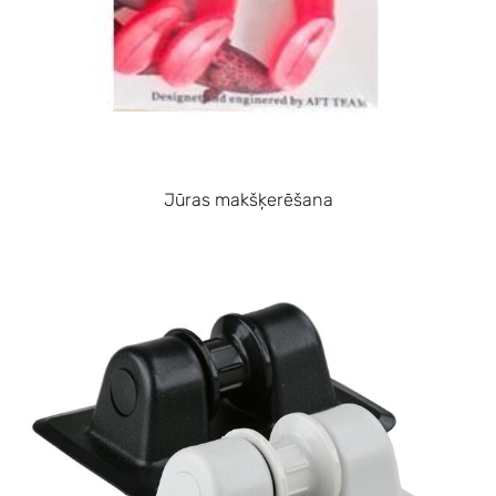
Jūras makšķerēšana