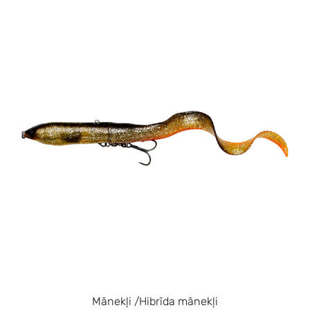
Mānekļi /Hibrīda mānekļi