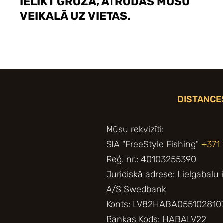
IELIKT GROZĀ, ATRODAS MŪSU
VEIKALĀ UZ VIETAS.
DISTANCE
Mūsu rekvizīti:
SIA "FreeStyle Fishing"
+371
Reģ. nr.: 40103255390
Juridiskā adrese: Lielgabalu 
A/S Swedbank
Konts: LV82HABA055102810
Bankas Kods: HABALV22