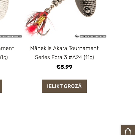
nament
Māneklis Akara Tournament
(8g)
Series Fora 3 #A24 (11g)
€5.99
IELIKT GROZĀ