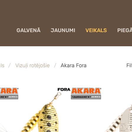
GALVENĀ
JAUNUMI
VEIKALS
PIEG
ls
Vizuļi rotējošie
Akara Fora
Fi