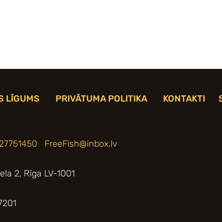
S LĪGUMS
PRIVĀTUMA POLITIKA
KONTAKTI
 27751450
FreeFish@inbox.lv
iela 2, Rīga LV-1001
7201