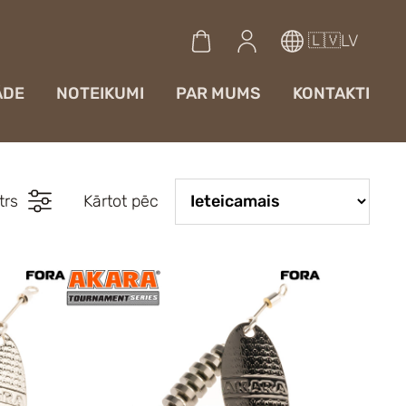
🇱🇻LV
ĀDE
NOTEIKUMI
PAR MUMS
KONTAKTI
ltrs
Kārtot pēc