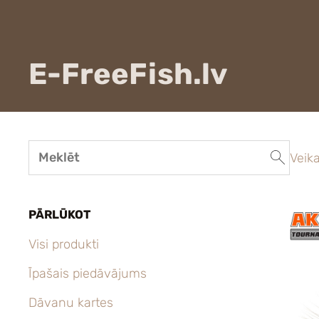
E-FreeFish.lv
Veika
PĀRLŪKOT
Visi produkti
Īpašais piedāvājums
Dāvanu kartes