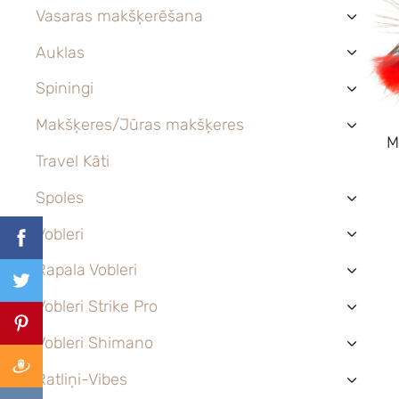
Vasaras makšķerēšana
›
Auklas
›
Spiningi
›
Makšķeres/Jūras makšķeres
›
M
Travel Kāti
Spoles
›
Vobleri
›
Rapala Vobleri
›
Vobleri Strike Pro
›
Vobleri Shimano
›
Ratliņi-Vibes
›