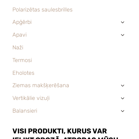
Polarizētas saulesbrilles
Apģērbi
›
Apavi
›
Naži
Termosi
Eholotes
Ziemas makšķerēšana
›
Vertikālie vizuļi
›
Balansieri
›
VISI PRODUKTI, KURUS VAR