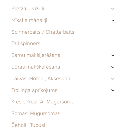
Pretzāļu vizuļi
›
Mīkstie mānekļi
›
Spinnerbaits / Chatterbaits
Tail spinners
Samu makšķerēšana
›
Jūras makšķerēšana
›
Laivas, Motori , Aksesuāri
›
Trollinga aprīkojums
›
Krēsli, Krēsli Ar Mugursomu
Somas, Mugursomas
Čeholi , Tubusi