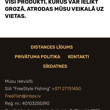
VISI PRODUKTI, KURUS VAR IELIKT
GROZĀ, ATRODAS MŪSU VEIKALĀ UZ
VIETAS.
DISTANCES LĪGUMS
PRIVĀTUMA POLITIKA
KONTAKTI
SĪKDATNES
Mūsu rekvizīti:
SIA "FreeStyle Fishing"
+371 27751450
FreeFish@inbox.lv
Reģ. nr.: 40103255390