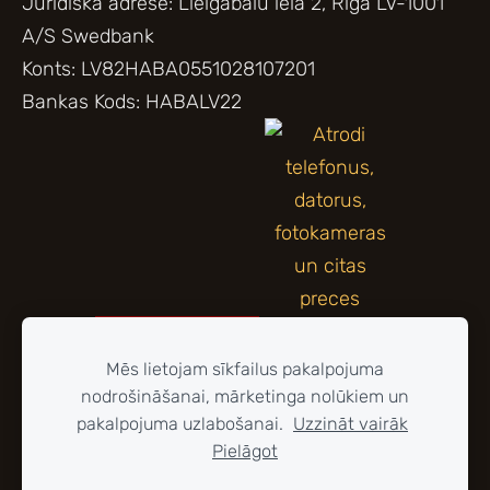
Juridiskā adrese: Lielgabalu iela 2, Rīga LV-1001
A/S Swedbank
Konts: LV82HABA0551028107201
Bankas Kods: HABALV22
Mēs lietojam sīkfailus pakalpojuma
nodrošināšanai, mārketinga nolūkiem un
pakalpojuma uzlabošanai.
Uzzināt vairāk
Pielāgot