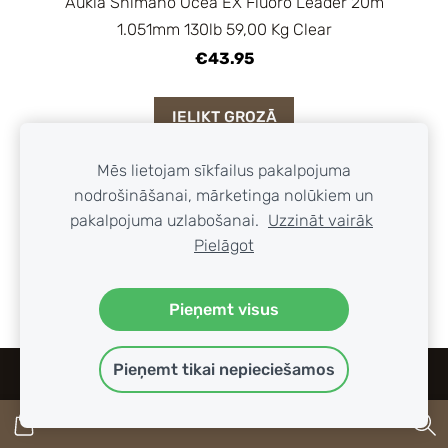
Aukla Shimano Ocea EX Fluoro Leader 20m
1.051mm 130lb 59,00 Kg Clear
€43.95
IELIKT GROZĀ
Mēs lietojam sīkfailus pakalpojuma
nodrošināšanai, mārketinga nolūkiem un
VISI PRODUKTI, KURUS VAR IELIKT
pakalpojuma uzlabošanai.
Uzzināt vairāk
GROZĀ, ATRODAS MŪSU VEIKALĀ UZ
Pielāgot
VIETAS.
Pieņemt visus
Pieņemt tikai nepieciešamos
DISTANCES LĪGUMS
PRIVĀTUMA POLITIKA
KONTAKTI