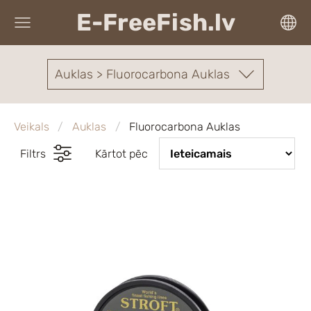
E-FreeFish.lv
Auklas > Fluorocarbona Auklas
Veikals
Auklas
Fluorocarbona Auklas
Filtrs
Kārtot pēc