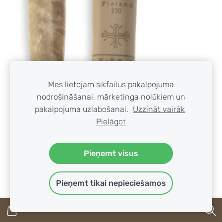
Mēs lietojam sīkfailus pakalpojuma
nodrošināšanai, mārketinga nolūkiem un
pakalpojuma uzlabošanai.
Uzzināt vairāk
Pielāgot
Pieņemt visus
Pieņemt tikai nepieciešamos