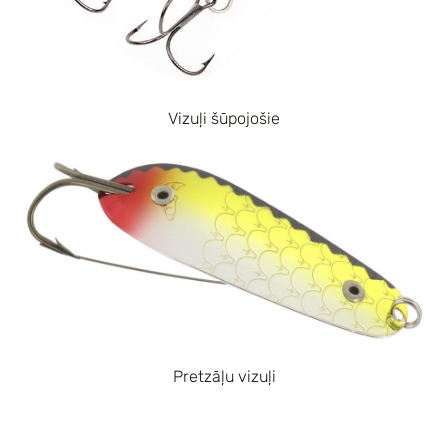
Vizuļi šūpojošie
Pretzāļu vizuļi