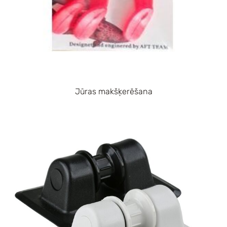
Jūras makšķerēšana