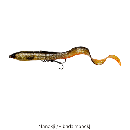
Mānekļi /Hibrīda mānekļi