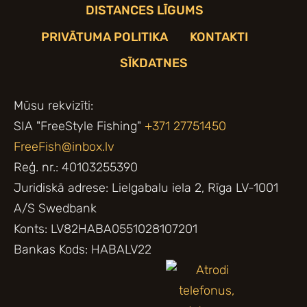
DISTANCES LĪGUMS
PRIVĀTUMA POLITIKA
KONTAKTI
SĪKDATNES
Mūsu rekvizīti:
SIA "FreeStyle Fishing"
+371 27751450
FreeFish@inbox.lv
Reģ. nr.: 40103255390
Juridiskā adrese: Lielgabalu iela 2, Rīga LV-1001
A/S Swedbank
Konts: LV82HABA0551028107201
Bankas Kods: HABALV22