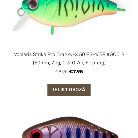
Vobleris Strike Pro Cranky-X 50 EG-165F #GC01S
(50mm, 7.9g, 0.3-0.7m, Floating)
€7.95
€8.95
IELIKT GROZĀ