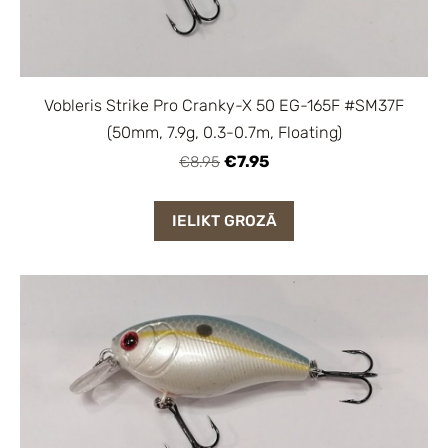
Vobleris Strike Pro Cranky-X 50 EG-165F #SM37F
(50mm, 7.9g, 0.3-0.7m, Floating)
€7.95
€8.95
IELIKT GROZĀ