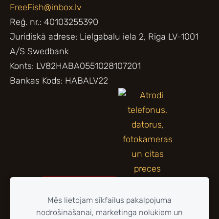
FreeFish@inbox.lv
Reģ. nr.: 40103255390
Juridiskā adrese: Lielgabalu iela 2, Rīga LV-1001
A/S Swedbank
Konts: LV82HABA0551028107201
Bankas Kods: HABALV22
Mēs lietojam sīkfailus pakalpojuma
nodrošināšanai, mārketinga nolūkiem un