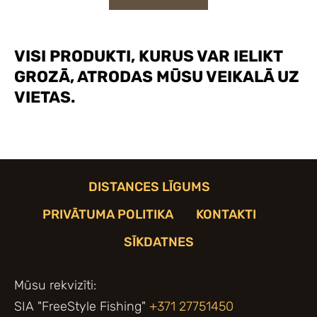
VISI PRODUKTI, KURUS VAR IELIKT
GROZĀ, ATRODAS MŪSU VEIKALĀ UZ
VIETAS.
DISTANCES LĪGUMS
PRIVĀTUMA POLITIKA
KONTAKTI
SĪKDATNES
Mūsu rekvizīti:
SIA "FreeStyle Fishing"
+371 27751450