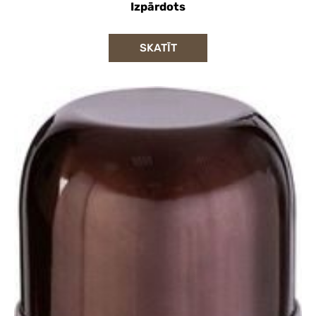
Izpārdots
SKATĪT