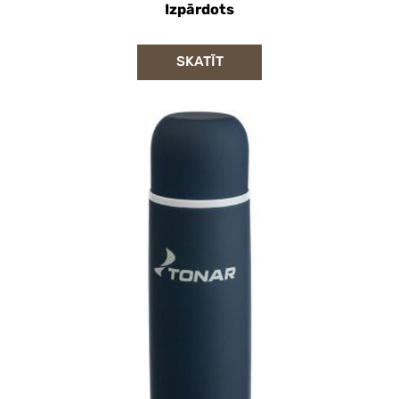
Izpārdots
SKATĪT