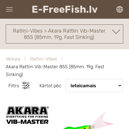
E-FreeFish.lv
Ratliņi-Vibes > Akara Rattlin Vib-Master
85S (85mm, 19g, Fast Sinking)
Veikals
Ratliņi-Vibes
Akara Rattlin Vib-Master 85S (85mm, 19g, Fast
Sinking)
Filtrs
Kārtot pēc