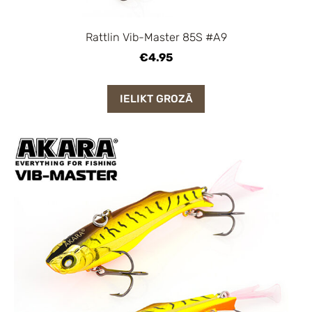
Rattlin Vib-Master 85S #A9
€4.95
IELIKT GROZĀ