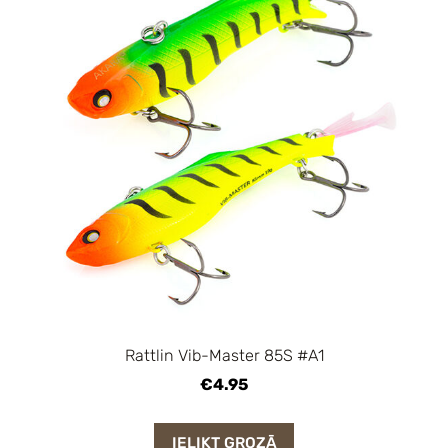
Rattlin Vib-Master 85S #A1
€4.95
IELIKT GROZĀ