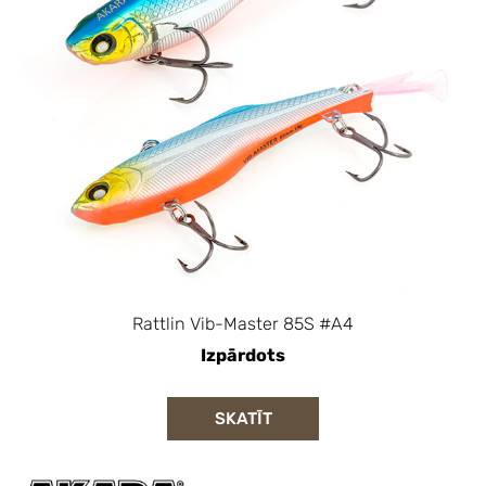
Rattlin Vib-Master 85S #A4
Izpārdots
SKATĪT