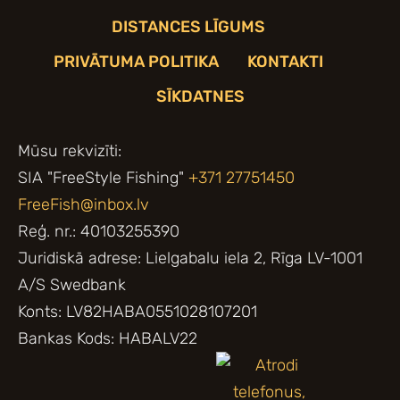
DISTANCES LĪGUMS
PRIVĀTUMA POLITIKA
KONTAKTI
SĪKDATNES
Mūsu rekvizīti:
SIA "FreeStyle Fishing"
+371 27751450
FreeFish@inbox.lv
Reģ. nr.: 40103255390
Juridiskā adrese: Lielgabalu iela 2, Rīga LV-1001
A/S Swedbank
Konts: LV82HABA0551028107201
Bankas Kods: HABALV22