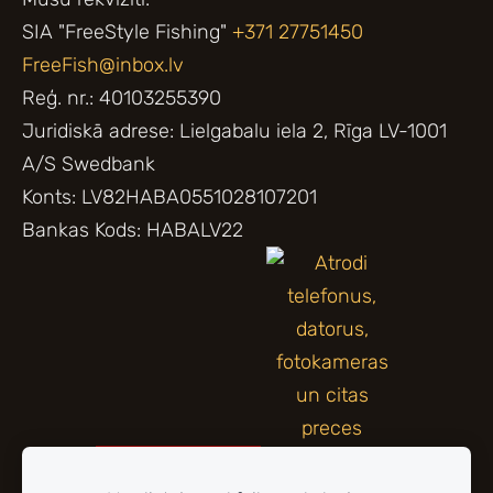
SIA "FreeStyle Fishing"
+371 27751450
FreeFish@inbox.lv
Reģ. nr.: 40103255390
Juridiskā adrese: Lielgabalu iela 2, Rīga LV-1001
A/S Swedbank
Konts: LV82HABA0551028107201
Bankas Kods: HABALV22