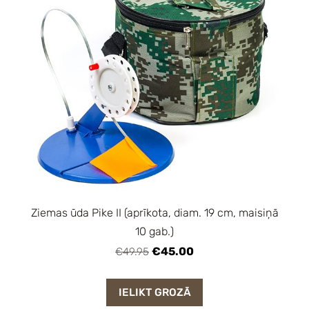
Ziemas ūda Pike II (aprīkota, diam. 19 cm, maisiņā
10 gab.)
€45.00
€49.95
IELIKT GROZĀ