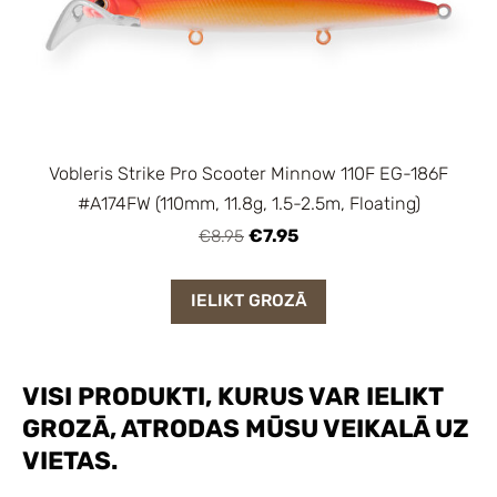
Vobleris Strike Pro Scooter Minnow 110F EG-186F
#A174FW (110mm, 11.8g, 1.5-2.5m, Floating)
€7.95
€8.95
IELIKT GROZĀ
VISI PRODUKTI, KURUS VAR IELIKT
GROZĀ, ATRODAS MŪSU VEIKALĀ UZ
VIETAS.