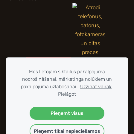
Mēs lietojam sīkfailus pakalpojuma
nodrošināšanai, mārketinga nolūkiem un
pakalpojuma uzlabošanai.
Uzzināt vairāk
Pielāgot
Pieņemt visus
Pieņemt tikai nepieciešamos