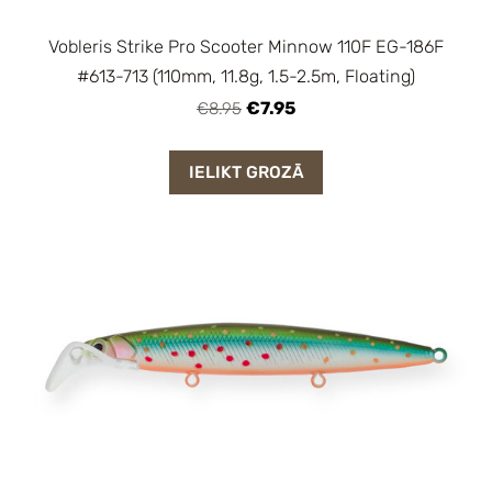
Vobleris Strike Pro Scooter Minnow 110F EG-186F
#613-713 (110mm, 11.8g, 1.5-2.5m, Floating)
€7.95
€8.95
IELIKT GROZĀ