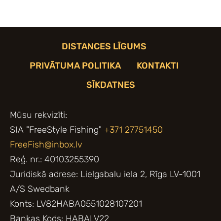
DISTANCES LĪGUMS
PRIVĀTUMA POLITIKA
KONTAKTI
SĪKDATNES
Mūsu rekvizīti:
SIA "FreeStyle Fishing"
+371 27751450
FreeFish@inbox.lv
Reģ. nr.: 40103255390
Juridiskā adrese: Lielgabalu iela 2, Rīga LV-1001
A/S Swedbank
Konts: LV82HABA0551028107201
Bankas Kods: HABALV22