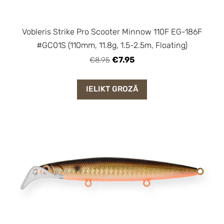
Vobleris Strike Pro Scooter Minnow 110F EG-186F
#GC01S (110mm, 11.8g, 1.5-2.5m, Floating)
€7.95
€8.95
IELIKT GROZĀ