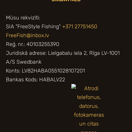
Mūsu rekvizīti:
SIA "FreeStyle Fishing"
+371 27751450
FreeFish@inbox.lv
Reģ. nr.: 40103255390
Juridiskā adrese: Lielgabalu iela 2, Rīga LV-1001
A/S Swedbank
Konts: LV82HABA0551028107201
Bankas Kods: HABALV22