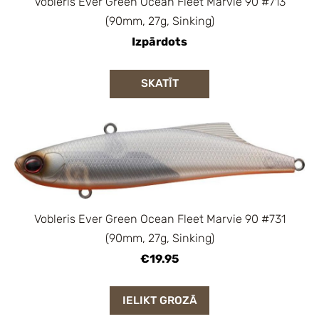
Vobleris Ever Green Ocean Fleet Marvie 90 #713
(90mm, 27g, Sinking)
Izpārdots
SKATĪT
Vobleris Ever Green Ocean Fleet Marvie 90 #731
(90mm, 27g, Sinking)
€19.95
IELIKT GROZĀ