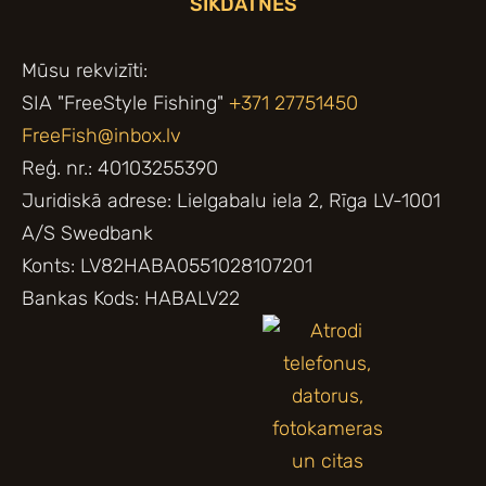
SĪKDATNES
Mūsu rekvizīti:
SIA "FreeStyle Fishing"
+371 27751450
FreeFish@inbox.lv
Reģ. nr.: 40103255390
Juridiskā adrese: Lielgabalu iela 2, Rīga LV-1001
A/S Swedbank
Konts: LV82HABA0551028107201
Bankas Kods: HABALV22