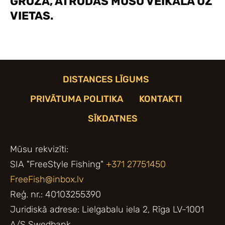
GROZĀ, ATRODAS MŪSU VEIKALĀ UZ
VIETAS.
DISTANCES LĪGUMS
PRIVĀTUMA POLITIKA
KONTAKTI
SĪKDATNES
Mūsu rekvizīti:
SIA "FreeStyle Fishing"
+371 27751450
FreeFish@inbox.lv
Reģ. nr.: 40103255390
Juridiskā adrese: Lielgabalu iela 2, Rīga LV-1001
A/S Swedbank