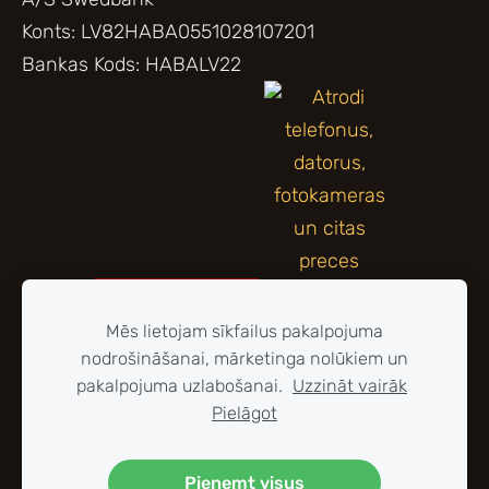
Konts: LV82HABA0551028107201
Bankas Kods: HABALV22
Mēs lietojam sīkfailus pakalpojuma
nodrošināšanai, mārketinga nolūkiem un
pakalpojuma uzlabošanai.
Uzzināt vairāk
Pielāgot
Pieņemt visus