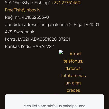
SIA "FreeStyle Fishing"
+371 27751450
FreeFish@inbox.lv
Reģ. nr.: 40103255390
Juridiskā adrese: Lielgabalu iela 2, Rīga LV-1001
A/S Swedbank
Konts: LV82HABA0551028107201
Bankas Kods: HABALV22
Mēs lietojam sīkfailus pakalpojuma