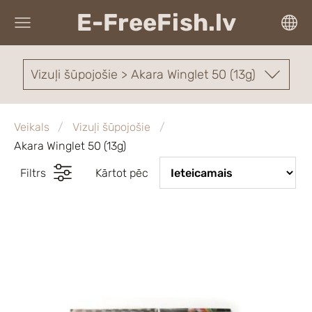
E-FreeFish.lv
Vizuļi šūpojošie > Akara Winglet 50 (13g)
Veikals
Vizuļi šūpojošie
Akara Winglet 50 (13g)
Filtrs
Kārtot pēc