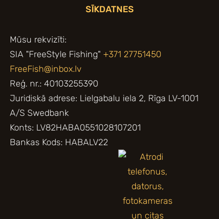
SĪKDATNES
Mūsu rekvizīti:
SIA "FreeStyle Fishing"
+371 27751450
FreeFish@inbox.lv
Reģ. nr.: 40103255390
Juridiskā adrese: Lielgabalu iela 2, Rīga LV-1001
A/S Swedbank
Konts: LV82HABA0551028107201
Bankas Kods: HABALV22