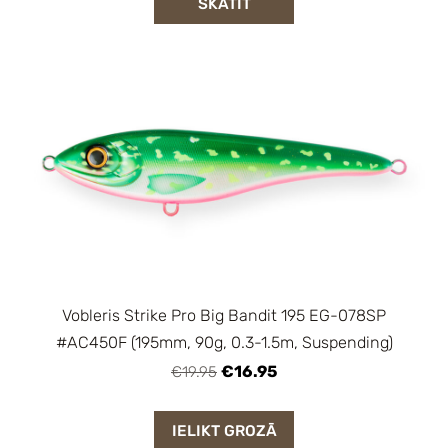
SKATĪT
Vobleris Strike Pro Big Bandit 195 EG-078SP
#AC450F (195mm, 90g, 0.3-1.5m, Suspending)
€16.95
€19.95
IELIKT GROZĀ