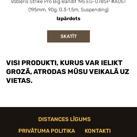
Vobleris Strike Pro Big Bandit 195 EG-078SP #A05T
(195mm, 90g, 0.3-1.5m, Suspending)
Izpārdots
SKATĪT
VISI PRODUKTI, KURUS VAR IELIKT
GROZĀ, ATRODAS MŪSU VEIKALĀ UZ
VIETAS.
DISTANCES LĪGUMS
PRIVĀTUMA POLITIKA
KONTAKTI