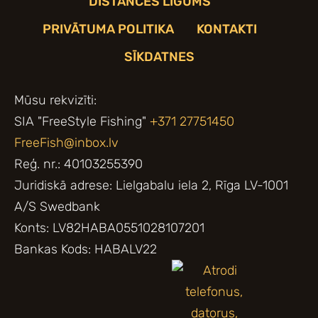
DISTANCES LĪGUMS
PRIVĀTUMA POLITIKA
KONTAKTI
SĪKDATNES
Mūsu rekvizīti:
SIA "FreeStyle Fishing"
+371 27751450
FreeFish@inbox.lv
Reģ. nr.: 40103255390
Juridiskā adrese: Lielgabalu iela 2, Rīga LV-1001
A/S Swedbank
Konts: LV82HABA0551028107201
Bankas Kods: HABALV22