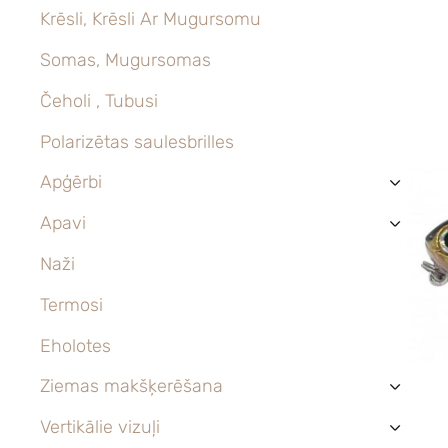
Krēsli, Krēsli Ar Mugursomu
Somas, Mugursomas
Čeholi , Tubusi
Polarizētas saulesbrilles
Apģērbi
›
Apavi
›
Naži
Termosi
Eholotes
Ziemas makšķerēšana
›
Vertikālie vizuļi
›