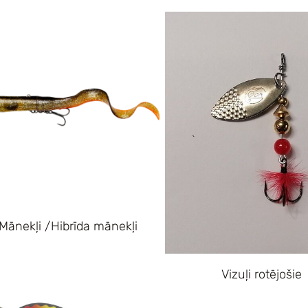
Mānekļi /Hibrīda mānekļi
Vizuļi rotējošie