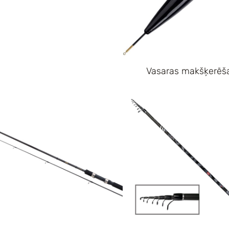
Vasaras makšķerēš