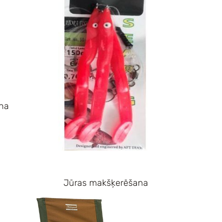
na
Jūras makšķerēšana