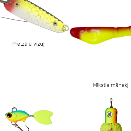
Pretzāļu vizuļi
Mīkstie mānekļi