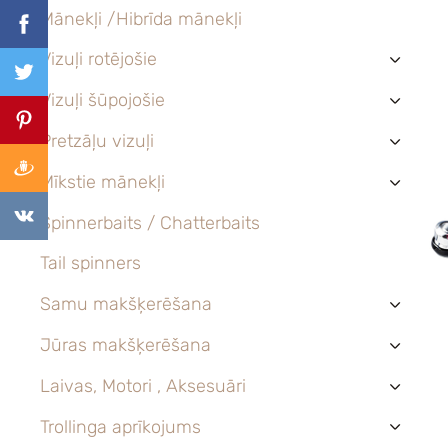
Mānekļi /Hibrīda mānekļi
Vizuļi rotējošie
›
Vizuļi šūpojošie
›
Pretzāļu vizuļi
›
Mīkstie mānekļi
›
Spinnerbaits / Chatterbaits
Tail spinners
Samu makšķerēšana
›
Jūras makšķerēšana
›
Laivas, Motori , Aksesuāri
›
Trollinga aprīkojums
›