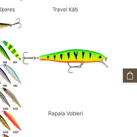
šķeres
Travel Kāti
Rapala Vobleri