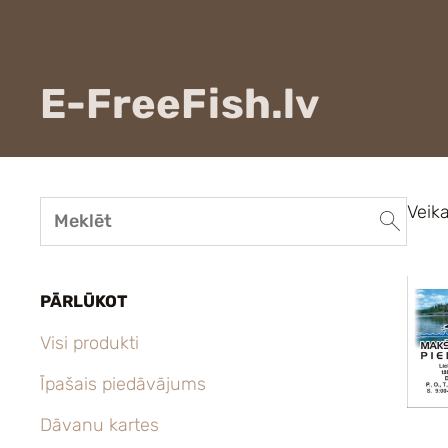
E-FreeFish.lv
Veika
PĀRLŪKOT
Visi produkti
Īpašais piedāvājums
Dāvanu kartes