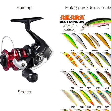
Spiningi
Makšķeres/Jūras mak
Spoles