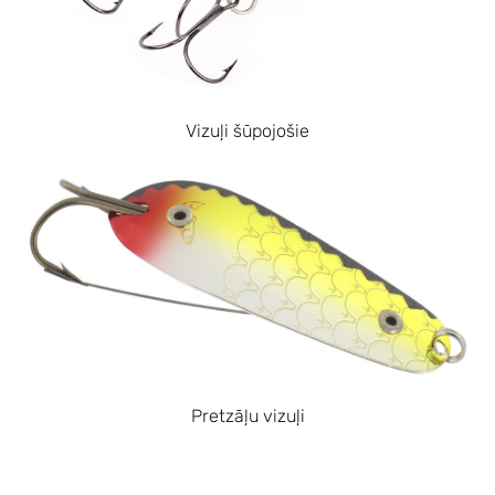
Vizuļi šūpojošie
Pretzāļu vizuļi