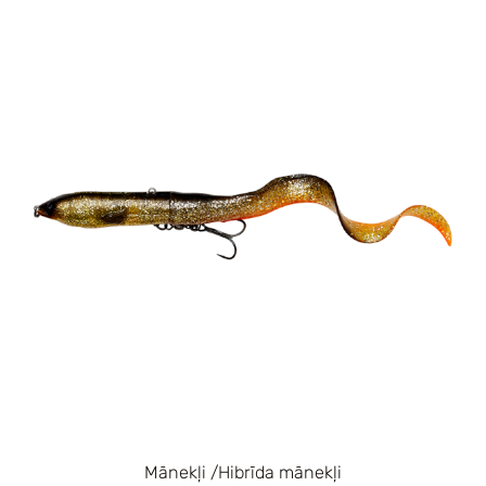
Mānekļi /Hibrīda mānekļi