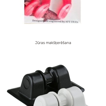
Jūras makšķerēšana