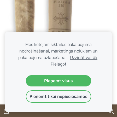
Mēs lietojam sīkfailus pakalpojuma
nodrošināšanai, mārketinga nolūkiem un
pakalpojuma uzlabošanai.
Uzzināt vairāk
Pielāgot
Pieņemt visus
Pieņemt tikai nepieciešamos