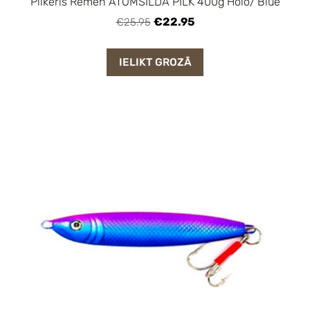
Pilkeris Remen ATOMSILDA PILK 400g Holo/ Blue
€22.95
€25.95
IELIKT GROZĀ