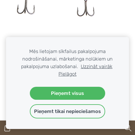
Mēs lietojam sīkfailus pakalpojuma
nodrošināšanai, mārketinga nolūkiem un
Vobleris Narval Frost Candy Vib 85mm 26g #052-
pakalpojuma uzlabošanai.
Uzzināt vairāk
Galaxy
Pielāgot
€11.95
Pieņemt visus
IELIKT GROZĀ
Pieņemt tikai nepieciešamos
VISI PRODUKTI, KURUS VAR IELIKT
GROZĀ, ATRODAS MŪSU VEIKALĀ UZ