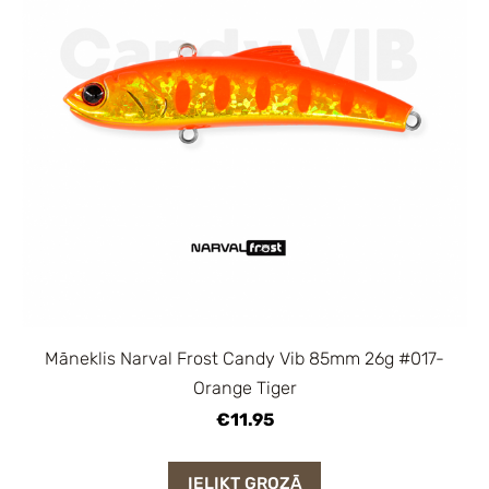
Māneklis Narval Frost Candy Vib 85mm 26g #017-
Orange Tiger
€11.95
IELIKT GROZĀ