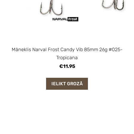
Māneklis Narval Frost Candy Vib 85mm 26g #025-
Tropicana
€11.95
IELIKT GROZĀ