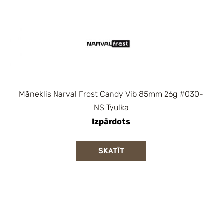
Māneklis Narval Frost Candy Vib 85mm 26g #030-
NS Tyulka
Izpārdots
SKATĪT