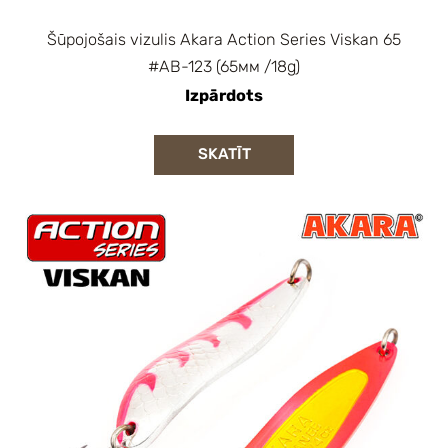
Šūpojošais vizulis Akara Action Series Viskan 65
#AB-123 (65мм /18g)
Izpārdots
SKATĪT