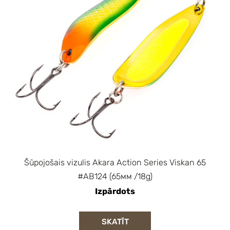
Šūpojošais vizulis Akara Action Series Viskan 65
#AB124 (65мм /18g)
Izpārdots
SKATĪT