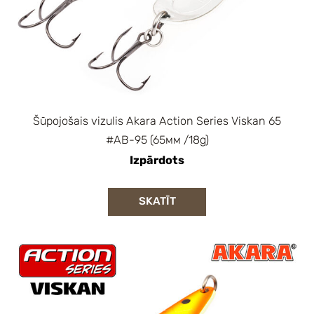
Šūpojošais vizulis Akara Action Series Viskan 65
#AB-95 (65мм /18g)
Izpārdots
SKATĪT