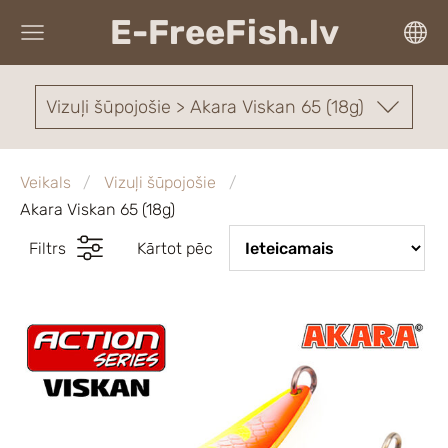
E-FreeFish.lv
Vizuļi šūpojošie > Akara Viskan 65 (18g)
Veikals
Vizuļi šūpojošie
Akara Viskan 65 (18g)
Filtrs
Kārtot pēc