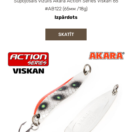
Šūpojošais vizulis Akara Action Series Viskan 65
#AB122 (65мм /18g)
Izpārdots
SKATĪT