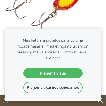
Mēs lietojam sīkfailus pakalpojuma
Šūpojošais vizulis Akara Action Series Viskan 65
nodrošināšanai, mārketinga nolūkiem un
#AB-129 (65мм, 18g)
pakalpojuma uzlabošanai.
Uzzināt vairāk
€4.35
Pielāgot
IELIKT GROZĀ
Pieņemt visus
Pieņemt tikai nepieciešamos