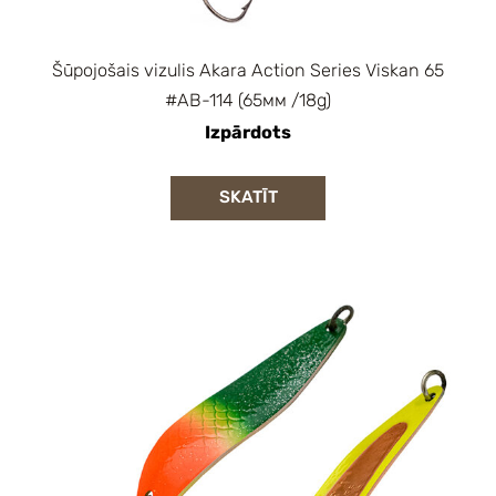
Šūpojošais vizulis Akara Action Series Viskan 65
#AB-114 (65мм /18g)
Izpārdots
SKATĪT