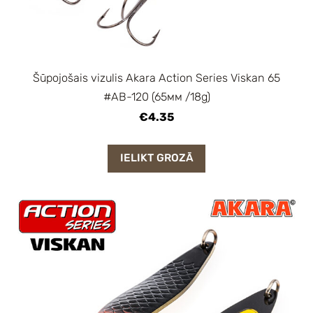
Šūpojošais vizulis Akara Action Series Viskan 65
#AB-120 (65мм /18g)
€4.35
IELIKT GROZĀ