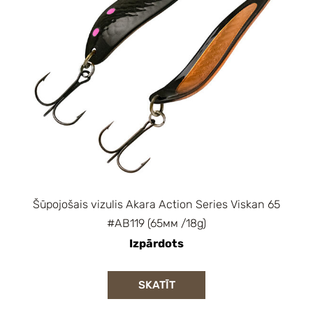
Šūpojošais vizulis Akara Action Series Viskan 65
#AB119 (65мм /18g)
Izpārdots
SKATĪT