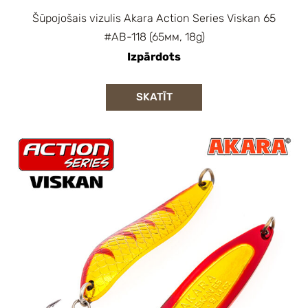
Šūpojošais vizulis Akara Action Series Viskan 65
#AB-118 (65мм, 18g)
Izpārdots
SKATĪT