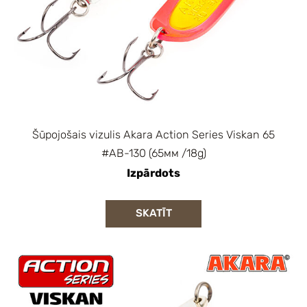
Šūpojošais vizulis Akara Action Series Viskan 65
#AB-130 (65мм /18g)
Izpārdots
SKATĪT