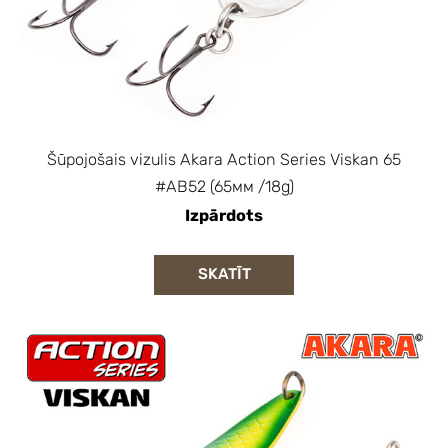
Šūpojošais vizulis Akara Action Series Viskan 65
#AB52 (65мм /18g)
Izpārdots
SKATĪT