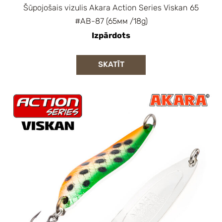
Šūpojošais vizulis Akara Action Series Viskan 65
#AB-87 (65мм /18g)
Izpārdots
SKATĪT