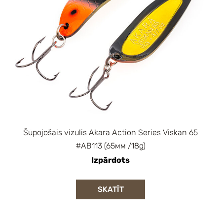
Šūpojošais vizulis Akara Action Series Viskan 65
#AB113 (65мм /18g)
Izpārdots
SKATĪT