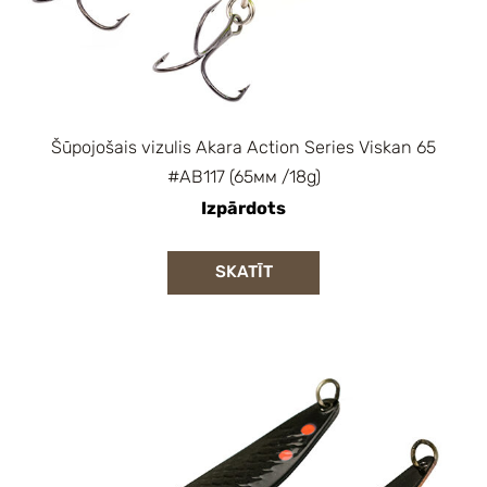
Šūpojošais vizulis Akara Action Series Viskan 65
#AB117 (65мм /18g)
Izpārdots
SKATĪT