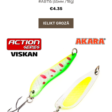
#AB116 (65мм /18g)
€4.35
IELIKT GROZĀ