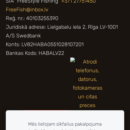
SIA "FreeStyle Fishing"
+371 27751450
FreeFish@inbox.lv
Reģ. nr.: 40103255390
Juridiskā adrese: Lielgabalu iela 2, Rīga LV-1001
A/S Swedbank
Konts: LV82HABA0551028107201
Bankas Kods: HABALV22
Mēs lietojam sīkfailus pakalpojuma