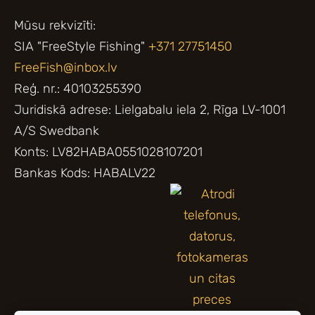
Mūsu rekvizīti:
SIA "FreeStyle Fishing"
+371 27751450
FreeFish@inbox.lv
Reģ. nr.: 40103255390
Juridiskā adrese: Lielgabalu iela 2, Rīga LV-1001
A/S Swedbank
Konts: LV82HABA0551028107201
Bankas Kods: HABALV22