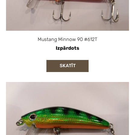
Mustang Minnow 90 #612T
Izpārdots
SKATĪT