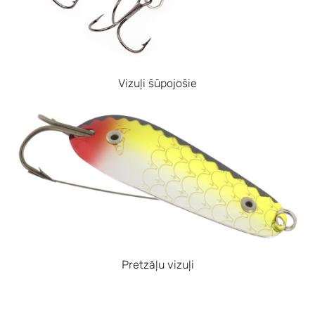
Vizuļi šūpojošie
Pretzāļu vizuļi