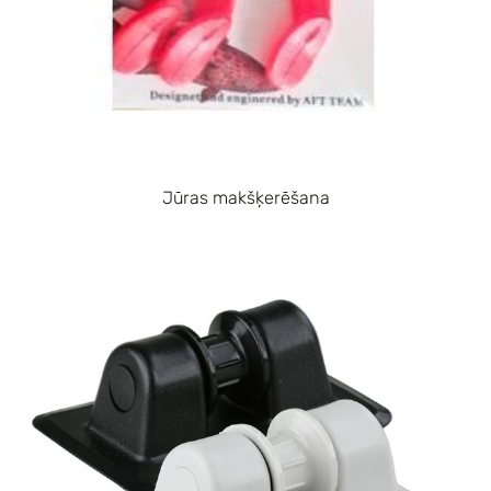
Jūras makšķerēšana