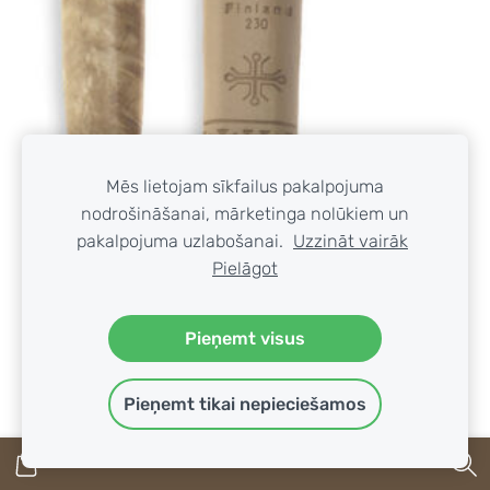
Mēs lietojam sīkfailus pakalpojuma
nodrošināšanai, mārketinga nolūkiem un
pakalpojuma uzlabošanai.
Uzzināt vairāk
Pielāgot
Pieņemt visus
Pieņemt tikai nepieciešamos