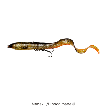
Mānekļi /Hibrīda mānekļi