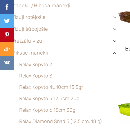
Mānekļi /Hibrīda mānekļi
Vizuļi rotējošie
›
Vizuļi šūpojošie
›
Pretzāļu vizuļi
›
B
Mīkstie mānekļi
›
Relax Kopyto 2
Relax Kopyto 3
Relax Kopyto 4L 10cm 13.5gr
Relax Kopyto 5 12,5cm 20g
Relax Kopyto 6 15cm 30g
Relax Diamond Shad 5 (12,5 cm, 18 g)