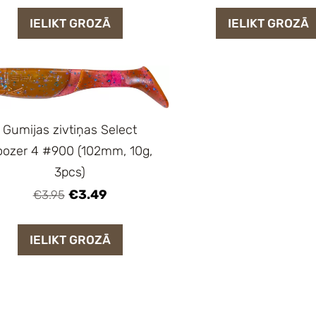
IELIKT GROZĀ
IELIKT GROZĀ
Gumijas zivtiņas Select
oozer 4 #900 (102mm, 10g,
3pcs)
€3.49
€3.95
IELIKT GROZĀ