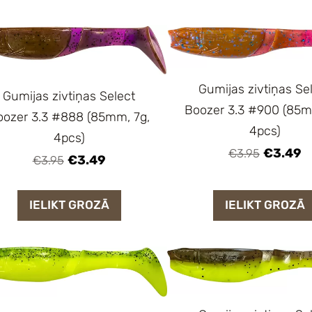
Gumijas zivtiņas Se
Gumijas zivtiņas Select
Boozer 3.3 #900 (85m
oozer 3.3 #888 (85mm, 7g,
4pcs)
4pcs)
€3.49
€3.95
€3.49
€3.95
IELIKT GROZĀ
IELIKT GROZĀ