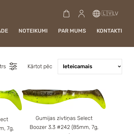
🇱🇻LV
ĀDE
NOTEIKUMI
PAR MUMS
KONTAKTI
ltrs
Kārtot pēc
Gumijas zivtiņas Select
lect
Boozer 3.3 #242 (85mm, 7g,
m, 7g,