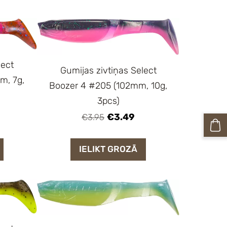
lect
Gumijas zivtiņas Select
m, 7g,
Boozer 4 #205 (102mm, 10g,
3pcs)
€3.49
€3.95
IELIKT GROZĀ