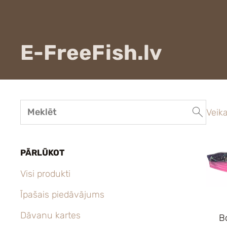
E-FreeFish.lv
Veika
PĀRLŪKOT
Visi produkti
Īpašais piedāvājums
Dāvanu kartes
B