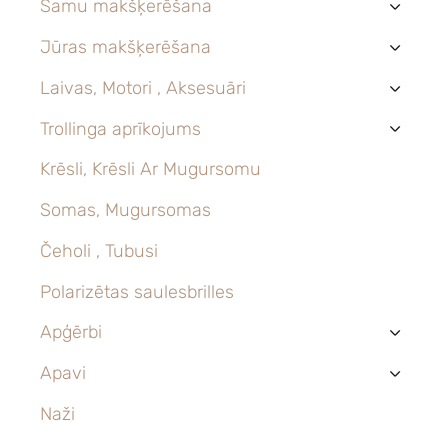
Samu makšķerēšana
›
Jūras makšķerēšana
›
Laivas, Motori , Aksesuāri
›
Trollinga aprīkojums
›
Krēsli, Krēsli Ar Mugursomu
Somas, Mugursomas
Čeholi , Tubusi
Polarizētas saulesbrilles
Apģērbi
›
Apavi
›
Naži