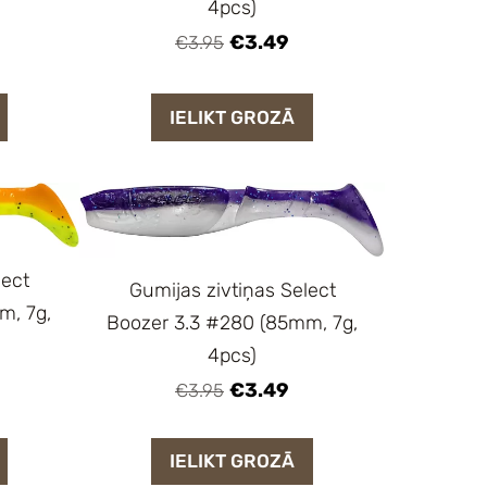
4pcs)
€3.49
€3.95
IELIKT GROZĀ
lect
Gumijas zivtiņas Select
m, 7g,
Boozer 3.3 #280 (85mm, 7g,
4pcs)
€3.49
€3.95
IELIKT GROZĀ