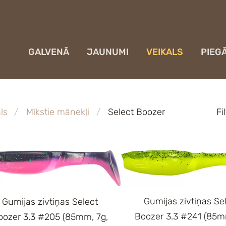
GALVENĀ
JAUNUMI
VEIKALS
PIEG
ls
Mīkstie mānekļi
Select Boozer
Fi
Gumijas zivtiņas Se
Gumijas zivtiņas Select
Boozer 3.3 #241 (85m
oozer 3.3 #205 (85mm, 7g,