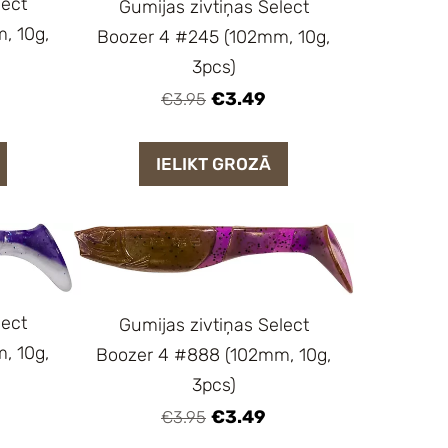
lect
Gumijas zivtiņas Select
, 10g,
Boozer 4 #245 (102mm, 10g,
3pcs)
€3.49
€3.95
IELIKT GROZĀ
lect
Gumijas zivtiņas Select
, 10g,
Boozer 4 #888 (102mm, 10g,
3pcs)
€3.49
€3.95