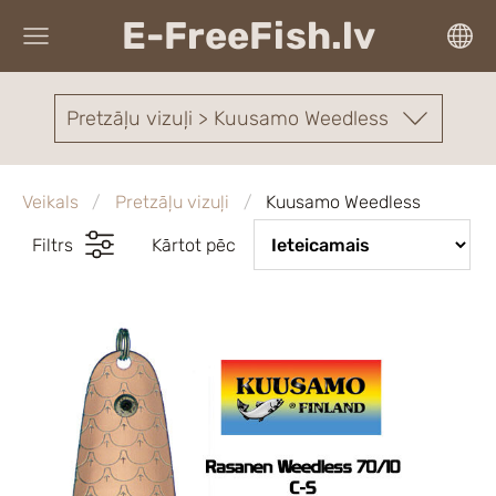
E-FreeFish.lv
Pretzāļu vizuļi > Kuusamo Weedless
Veikals
Pretzāļu vizuļi
Kuusamo Weedless
Filtrs
Kārtot pēc