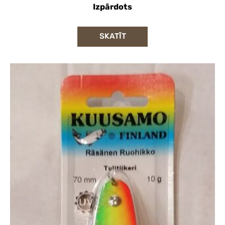
Izpārdots
SKATĪT