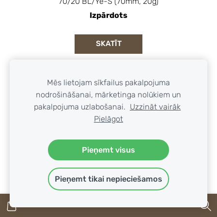
70/20 BL/Ye-S (70mm, 20g)
Izpārdots
SKATĪT
Mēs lietojam sīkfailus pakalpojuma
nodrošināšanai, mārketinga nolūkiem un
pakalpojuma uzlabošanai.
Uzzināt vairāk
Pielāgot
Pieņemt visus
Pieņemt tikai nepieciešamos