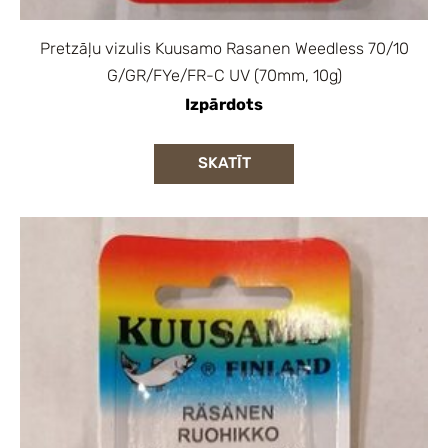
Pretzāļu vizulis Kuusamo Rasanen Weedless 70/10
G/GR/FYe/FR-C UV (70mm, 10g)
Izpārdots
SKATĪT