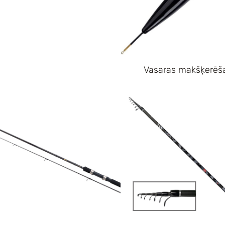
Vasaras makšķerēš