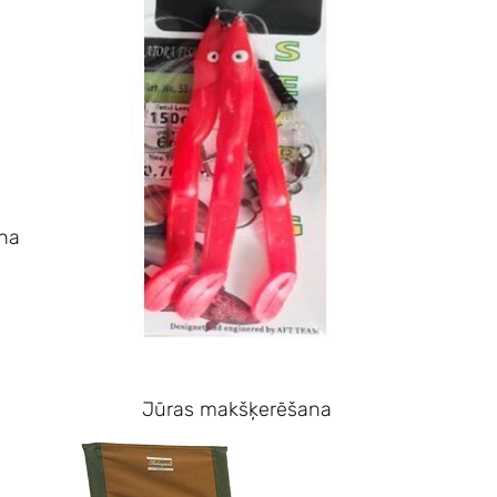
na
Jūras makšķerēšana