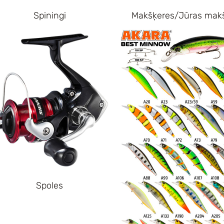
Spiningi
Makšķeres/Jūras mak
Spoles