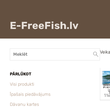
E-FreeFish.lv
Veika
PĀRLŪKOT
Visi produkti
Īpašais piedāvājums
Dāvanu kartes