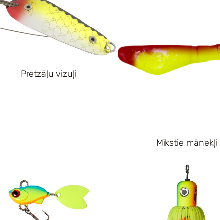
Pretzāļu vizuļi
Mīkstie mānekļi