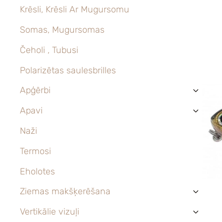
Krēsli, Krēsli Ar Mugursomu
Somas, Mugursomas
Čeholi , Tubusi
Polarizētas saulesbrilles
Apģērbi
›
Apavi
›
Naži
Termosi
Eholotes
Ziemas makšķerēšana
›
Vertikālie vizuļi
›