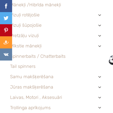
Mānekļi /Hibrīda mānekļi
Vizuļi rotējošie
›
Vizuļi šūpojošie
›
Pretzāļu vizuļi
›
Mīkstie mānekļi
›
Spinnerbaits / Chatterbaits
Tail spinners
Samu makšķerēšana
›
Jūras makšķerēšana
›
Laivas, Motori , Aksesuāri
›
Trollinga aprīkojums
›