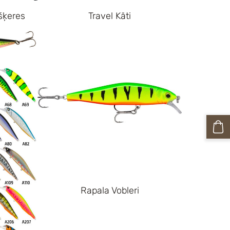
šķeres
Travel Kāti
Rapala Vobleri