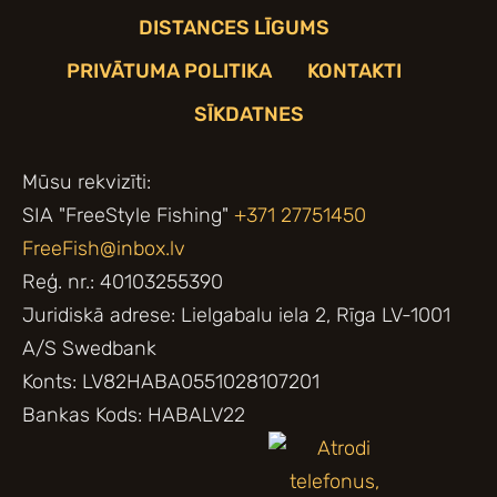
DISTANCES LĪGUMS
PRIVĀTUMA POLITIKA
KONTAKTI
SĪKDATNES
Mūsu rekvizīti:
SIA "FreeStyle Fishing"
+371 27751450
FreeFish@inbox.lv
Reģ. nr.: 40103255390
Juridiskā adrese: Lielgabalu iela 2, Rīga LV-1001
A/S Swedbank
Konts: LV82HABA0551028107201
Bankas Kods: HABALV22