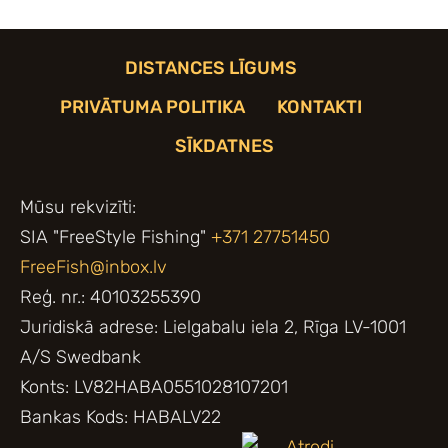
DISTANCES LĪGUMS
PRIVĀTUMA POLITIKA
KONTAKTI
SĪKDATNES
Mūsu rekvizīti:
SIA "FreeStyle Fishing"
+371 27751450
FreeFish@inbox.lv
Reģ. nr.: 40103255390
Juridiskā adrese: Lielgabalu iela 2, Rīga LV-1001
A/S Swedbank
Konts: LV82HABA0551028107201
Bankas Kods: HABALV22