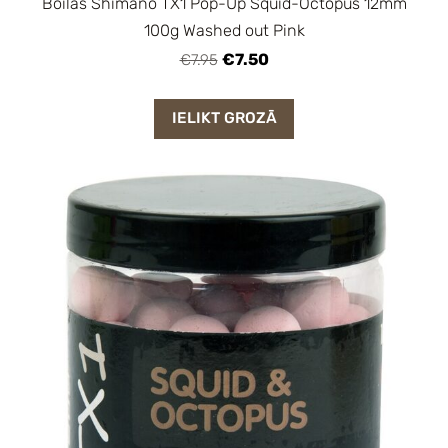
Boilas Shimano TX1 Pop-Up Squid-Octopus 12mm
100g Washed out Pink
€7.50
€7.95
IELIKT GROZĀ