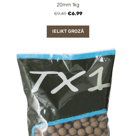
20mm 1kg
€6.99
€9.49
IELIKT GROZĀ