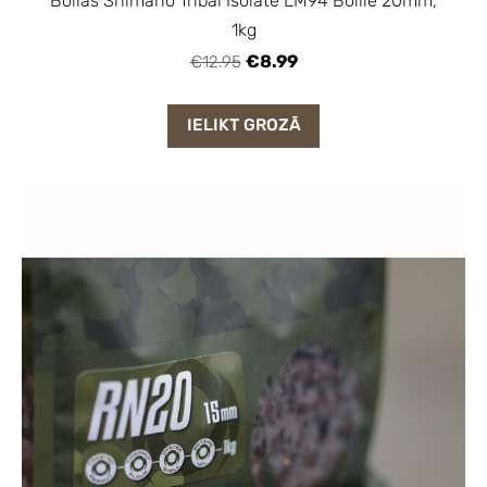
Boilas Shimano Tribal Isolate LM94 Boilie 20mm,
1kg
€8.99
€12.95
IELIKT GROZĀ