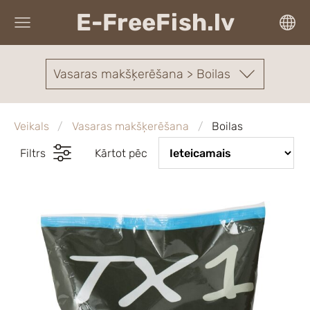
E-FreeFish.lv
Vasaras makšķerēšana > Boilas
Veikals
Vasaras makšķerēšana
Boilas
Filtrs
Kārtot pēc