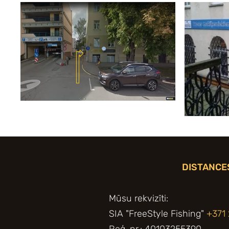
DISTANCE
Mūsu rekvizīti:
SIA "FreeStyle Fishing"
+371
Reģ. nr.: 40103255390