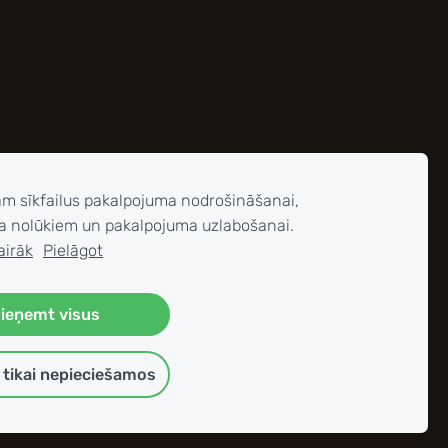
am sīkfailus pakalpojuma nodrošināšanai,
a nolūkiem un pakalpojuma uzlabošanai.
airāk
Pielāgot
ieņemt visus
tikai nepieciešamos