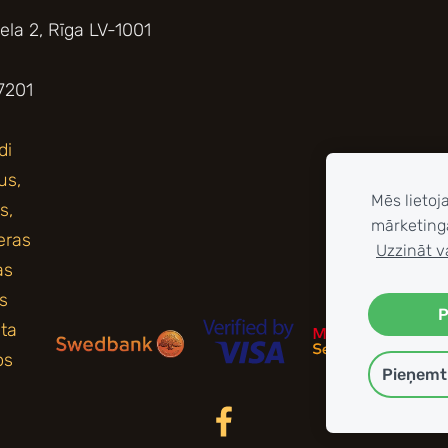
iela 2, Rīga LV-1001
7201
Mēs lietoj
mārketing
Uzzināt v
P
Pieņemt 