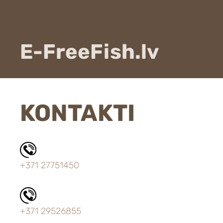
E-FreeFish.lv
KONTAKTI
+371 27751450
+371 29526855