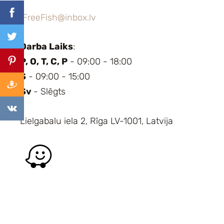
FreeFish@inbox.lv
Darba Laiks
:
P, O, T, C, P
- 09:00 - 18:00
S
- 09:00 - 15:00
Sv
- Slēgts
Lielgabalu iela 2, Rīga LV-1001, Latvija