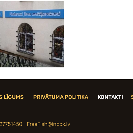
S LĪGUMS
PRIVĀTUMA POLITIKA
KONTAKTI
 27751450
FreeFish@inbox.lv