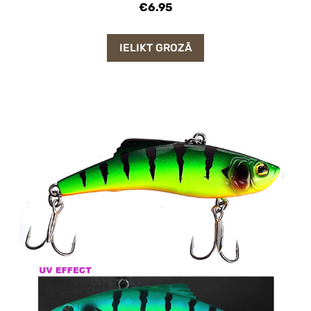
€6.95
IELIKT GROZĀ