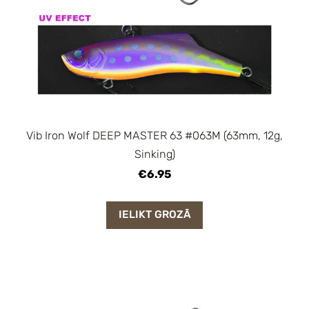
Vib Iron Wolf DEEP MASTER 63 #063M (63mm, 12g,
Sinking)
€6.95
IELIKT GROZĀ