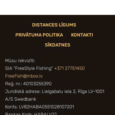
DISTANCES LĪGUMS
PRIVĀTUMA POLITIKA
KONTAKTI
SĪKDATNES
Mūsu rekvizīti:
SIA "FreeStyle Fishing"
+371 27751450
FreeFish@inbox.lv
Reģ. nr.: 40103255390
Juridiskā adrese: Lielgabalu iela 2, Rīga LV-1001
A/S Swedbank
Konts: LV82HABA0551028107201
Bankas Kods: HABALV22