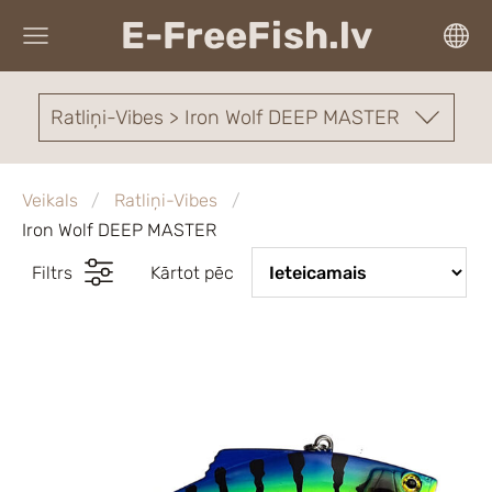
E-FreeFish.lv
Ratliņi-Vibes > Iron Wolf DEEP MASTER
Veikals
Ratliņi-Vibes
Iron Wolf DEEP MASTER
Filtrs
Kārtot pēc