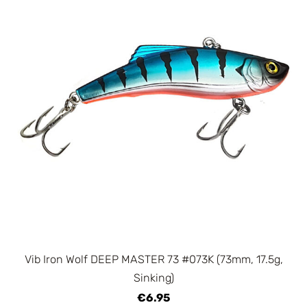
Vib Iron Wolf DEEP MASTER 73 #073K (73mm, 17.5g,
Sinking)
€6.95