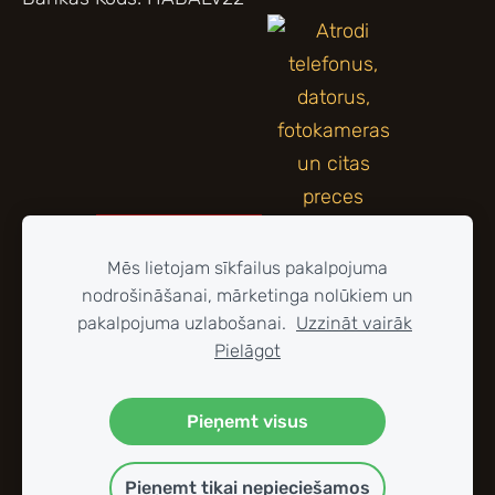
Mēs lietojam sīkfailus pakalpojuma
nodrošināšanai, mārketinga nolūkiem un
pakalpojuma uzlabošanai.
Uzzināt vairāk
Pielāgot
Pieņemt visus
Pieņemt tikai nepieciešamos