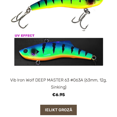
Vib Iron Wolf DEEP MASTER 63 #063A (63mm, 12g,
Sinking)
€6.95
IELIKT GROZĀ