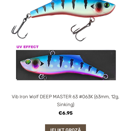
Vib Iron Wolf DEEP MASTER 63 #063K (63mm, 12g,
Sinking)
€6.95
IELIKT GROZĀ