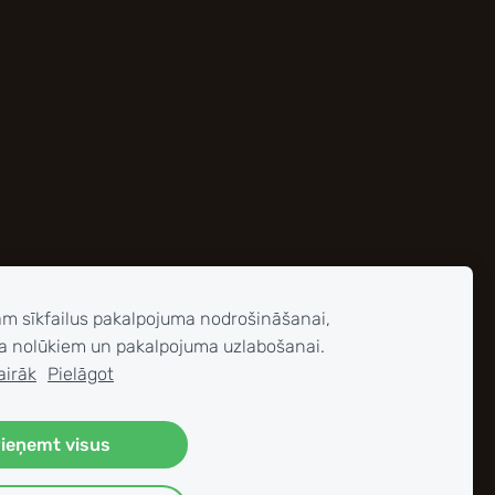
am sīkfailus pakalpojuma nodrošināšanai,
a nolūkiem un pakalpojuma uzlabošanai.
airāk
Pielāgot
ieņemt visus