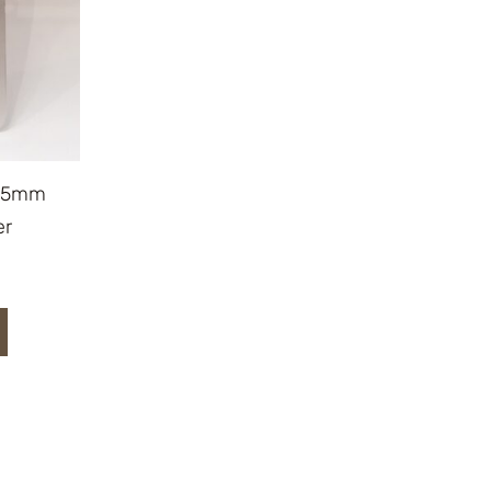
 75mm
er