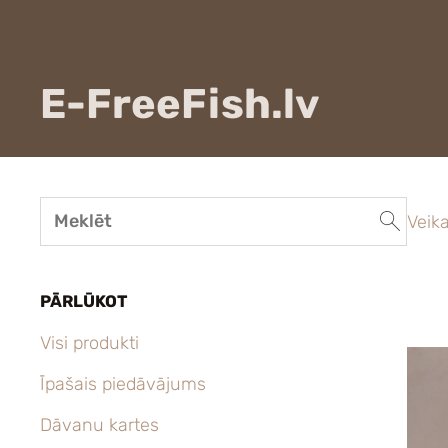
E-FreeFish.lv
Veika
PĀRLŪKOT
Visi produkti
Īpašais piedāvājums
Dāvanu kartes