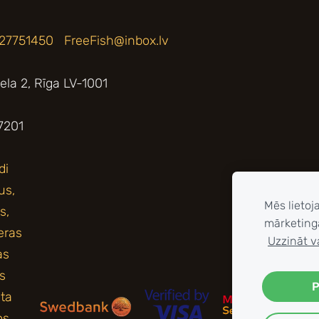
 27751450
FreeFish@inbox.lv
iela 2, Rīga LV-1001
7201
Mēs lietoj
mārketing
Uzzināt v
P