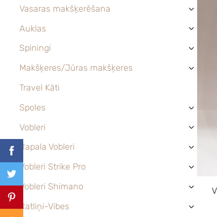
Vasaras makšķerēšana
›
Auklas
›
Spiningi
›
Makšķeres/Jūras makšķeres
›
Travel Kāti
Spoles
›
Vobleri
›
Rapala Vobleri
›
Vobleri Strike Pro
›
Vobleri Shimano
›
V
Ratliņi-Vibes
›