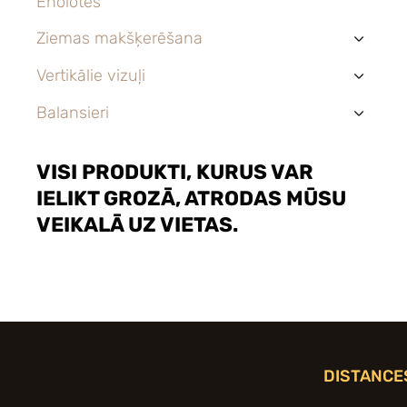
Eholotes
Ziemas makšķerēšana
›
Vertikālie vizuļi
›
Balansieri
›
VISI PRODUKTI, KURUS VAR
IELIKT GROZĀ, ATRODAS MŪSU
VEIKALĀ UZ VIETAS.
DISTANCE