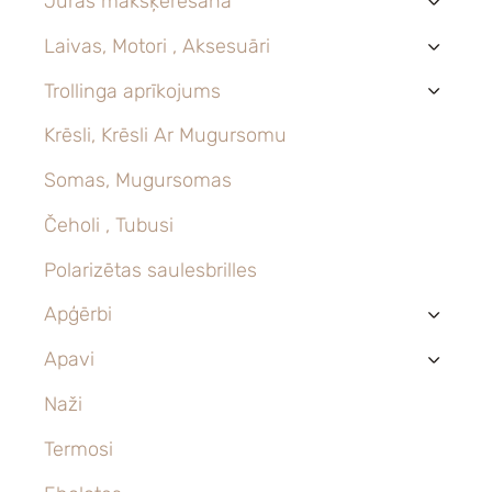
Jūras makšķerēšana
›
Laivas, Motori , Aksesuāri
›
Trollinga aprīkojums
›
Krēsli, Krēsli Ar Mugursomu
Somas, Mugursomas
Čeholi , Tubusi
Polarizētas saulesbrilles
Apģērbi
›
Apavi
›
Naži
Termosi