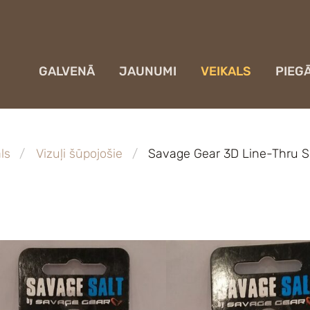
GALVENĀ
JAUNUMI
VEIKALS
PIEG
ls
Vizuļi šūpojošie
Savage Gear 3D Line-Thru S