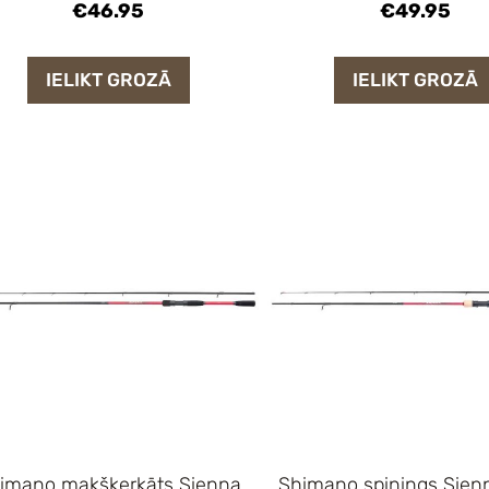
€46.95
€49.95
IELIKT GROZĀ
IELIKT GROZĀ
imano makšķerkāts Sienna
Shimano spinings Sien