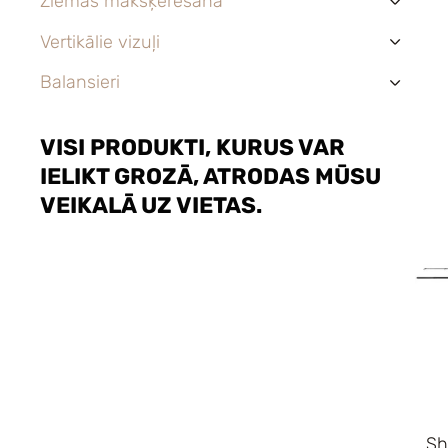
Ziemas makšķerēšana
›
Vertikālie vizuļi
›
Balansieri
›
VISI PRODUKTI, KURUS VAR
IELIKT GROZĀ, ATRODAS MŪSU
VEIKALĀ UZ VIETAS.
Sh