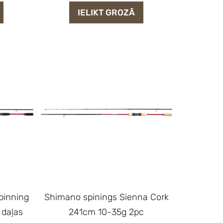
IELIKT GROZĀ
pinning
Shimano spinings Sienna Cork
 daļas
241cm 10-35g 2pc