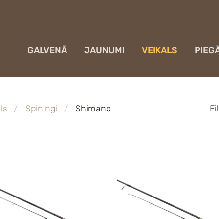
GALVENĀ
JAUNUMI
VEIKALS
PIEG
ls
Spiningi
Shimano
Fi