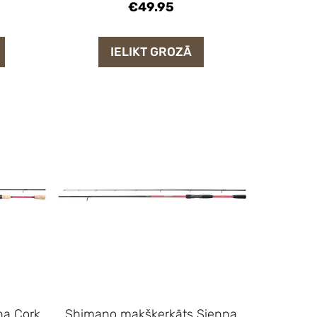
€49.95
IELIKT GROZĀ
na Cork
Shimano makšķerkāts Sienna