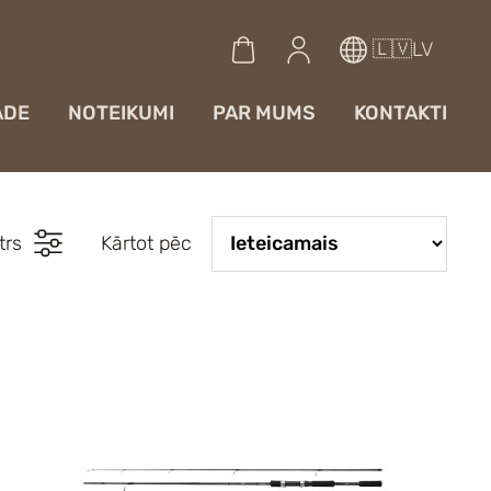
🇱🇻LV
ĀDE
NOTEIKUMI
PAR MUMS
KONTAKTI
ltrs
Kārtot pēc