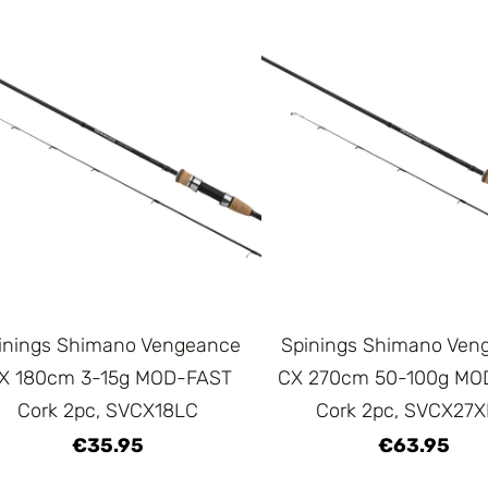
inings Shimano Vengeance
Spinings Shimano Ven
X 180cm 3-15g MOD-FAST
CX 270cm 50-100g MO
Cork 2pc, SVCX18LC
Cork 2pc, SVCX27
€35.95
€63.95