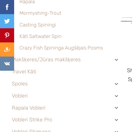
Rapala
Mormyshing-Trout
Casting Spiningi
Kāti Saltwater Spin
Crazy Fish Spininga Augšējais Posms
Makšķeres/Jūras makšķeres
›
S
Travel Kāti
S
Spoles
›
Vobleri
›
Rapala Vobleri
›
Vobleri Strike Pro
›
Vobleri Shimano