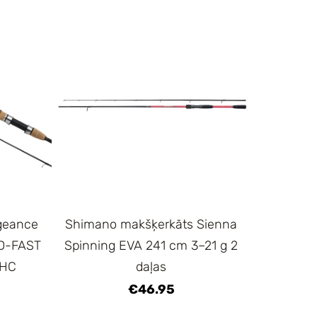
geance
Shimano makšķerkāts Sienna
D-FAST
Spinning EVA 241 cm 3–21 g 2
XHC
daļas
€46.95