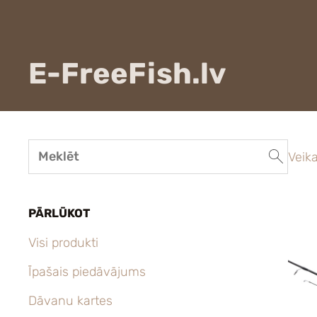
E-FreeFish.lv
Veika
PĀRLŪKOT
Visi produkti
Īpašais piedāvājums
Dāvanu kartes