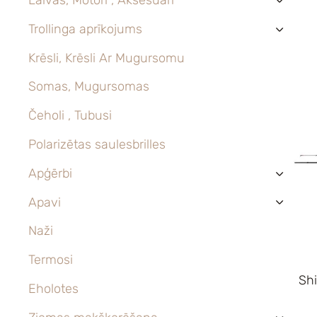
›
Trollinga aprīkojums
›
Krēsli, Krēsli Ar Mugursomu
Somas, Mugursomas
Čeholi , Tubusi
Polarizētas saulesbrilles
Apģērbi
›
Apavi
›
Naži
Termosi
Sh
Eholotes