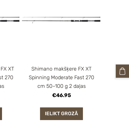
 FX XT
Shimano makšķere FX XT
st 270
Spinning Moderate Fast 270
as
cm 50–100 g 2 daļas
€46.95
IELIKT GROZĀ