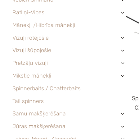
›
Ratliņi-Vibes
›
Mānekļi /Hibrīda mānekļi
Vizuļi rotējošie
›
Vizuļi šūpojošie
›
Pretzāļu vizuļi
›
Mīkstie mānekļi
›
Spinnerbaits / Chatterbaits
Sp
Tail spinners
C
Samu makšķerēšana
›
Jūras makšķerēšana
›
Laivas, Motori , Aksesuāri