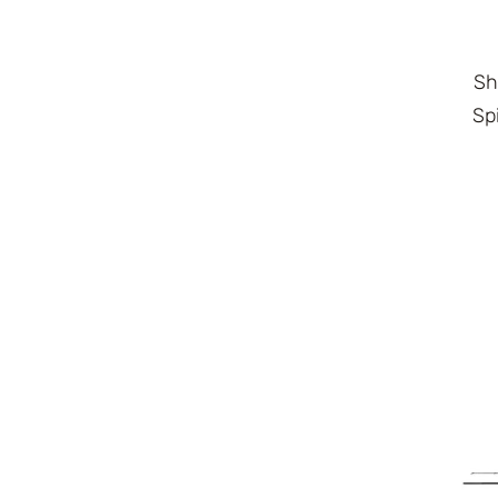
Sh
Sp