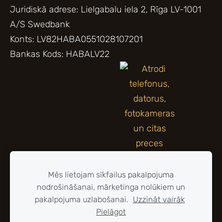
Juridiskā adrese: Lielgabalu iela 2, Rīga LV-1001
A/S Swedbank
Konts: LV82HABA0551028107201
Bankas Kods: HABALV22
Mēs lietojam sīkfailus pakalpojuma
nodrošināšanai, mārketinga nolūkiem un
pakalpojuma uzlabošanai.
Uzzināt vairāk
Pielāgot