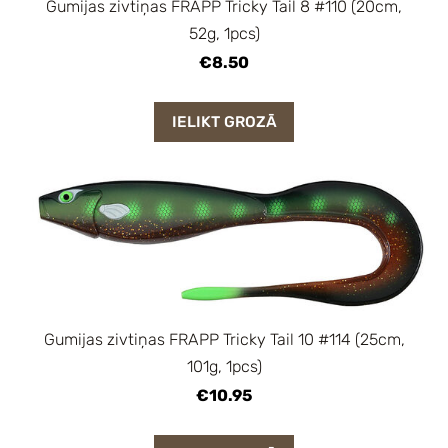
Gumijas zivtiņas FRAPP Tricky Tail 8 #110 (20cm,
52g, 1pcs)
€8.50
IELIKT GROZĀ
Gumijas zivtiņas FRAPP Tricky Tail 10 #114 (25cm,
101g, 1pcs)
€10.95