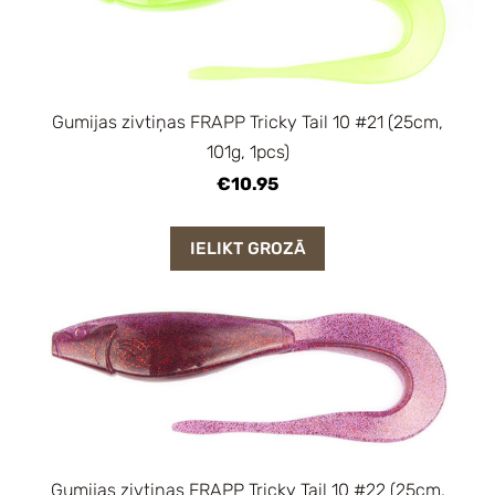
Gumijas zivtiņas FRAPP Tricky Tail 10 #21 (25cm,
101g, 1pcs)
€10.95
IELIKT GROZĀ
Gumijas zivtiņas FRAPP Tricky Tail 10 #22 (25cm,