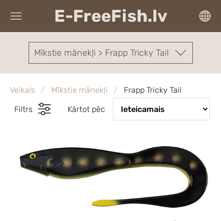
E-FreeFish.lv
Mīkstie mānekļi > Frapp Tricky Tail
Veikals
Mīkstie mānekļi
Frapp Tricky Tail
Filtrs
Kārtot pēc