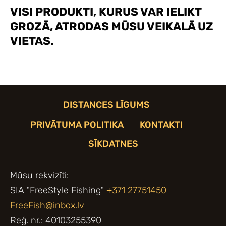
VISI PRODUKTI, KURUS VAR IELIKT
GROZĀ, ATRODAS MŪSU VEIKALĀ UZ
VIETAS.
DISTANCES LĪGUMS
PRIVĀTUMA POLITIKA
KONTAKTI
SĪKDATNES
Mūsu rekvizīti:
SIA "FreeStyle Fishing"
+371 27751450
FreeFish@inbox.lv
Reģ. nr.: 40103255390