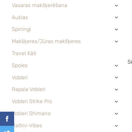
Vasaras makšķerēšana
›
Auklas
›
Spiningi
›
Makšķeres/Jūras makšķeres
›
Travel Kāti
S
Spoles
›
Vobleri
›
Rapala Vobleri
›
Vobleri Strike Pro
›
Vobleri Shimano
›
Ratliņi-Vibes
›