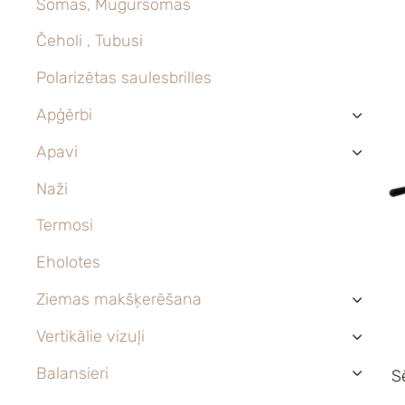
Somas, Mugursomas
Čeholi , Tubusi
Polarizētas saulesbrilles
Apģērbi
›
Apavi
›
Naži
Termosi
Eholotes
Ziemas makšķerēšana
›
Vertikālie vizuļi
›
Balansieri
S
›