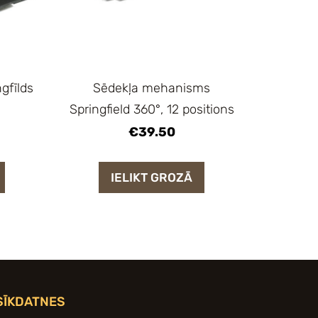
gfīlds
Sēdekļa mehanisms
Springfield 360°, 12 positions
€39.50
IELIKT GROZĀ
SĪKDATNES