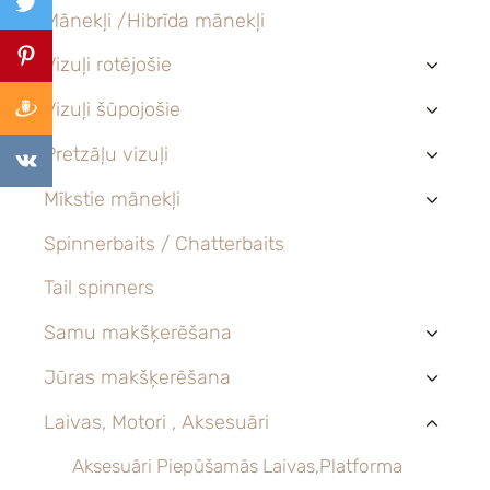
Mānekļi /Hibrīda mānekļi
Vizuļi rotējošie
›
Vizuļi šūpojošie
›
Pretzāļu vizuļi
›
Mīkstie mānekļi
›
Spinnerbaits / Chatterbaits
Tail spinners
Samu makšķerēšana
›
Jūras makšķerēšana
›
Laivas, Motori , Aksesuāri
›
Aksesuāri Piepūšamās Laivas,Platforma