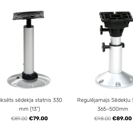
iksēts sēdekļa statnis 330
Regulējamajs Sēdekļu 
mm (13”)
365–500mm
€79.00
€89.00
€89.00
€98.00