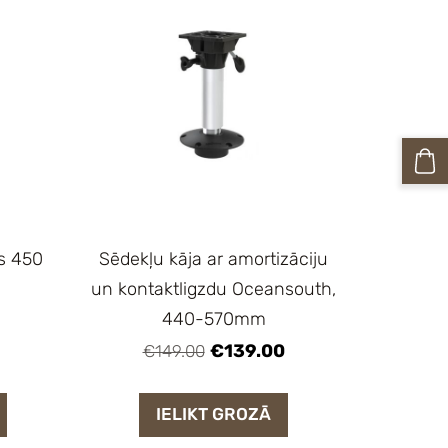
is 450
Sēdekļu kāja ar amortizāciju
un kontaktligzdu Oceansouth,
440-570mm
€139.00
€149.00
IELIKT GROZĀ