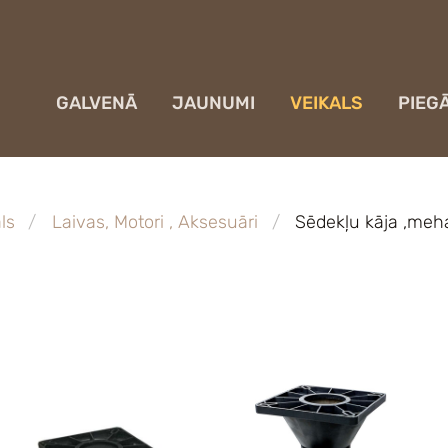
GALVENĀ
JAUNUMI
VEIKALS
PIEG
ls
Laivas, Motori , Aksesuāri
Sēdekļu kāja ,meh