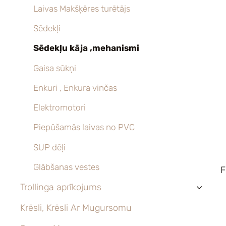
Laivas Makšķēres turētājs
Sēdekļi
Sēdekļu kāja ,mehanismi
Gaisa sūkņi
Enkuri , Enkura vinčas
Elektromotori
Piepūšamās laivas no PVC
SUP dēļi
Glābšanas vestes
F
Trollinga aprīkojums
›
Krēsli, Krēsli Ar Mugursomu