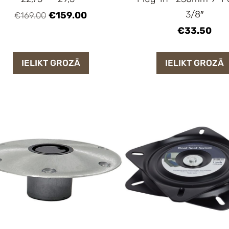
3/8″
€159.00
€169.00
€33.50
IELIKT GROZĀ
IELIKT GROZĀ