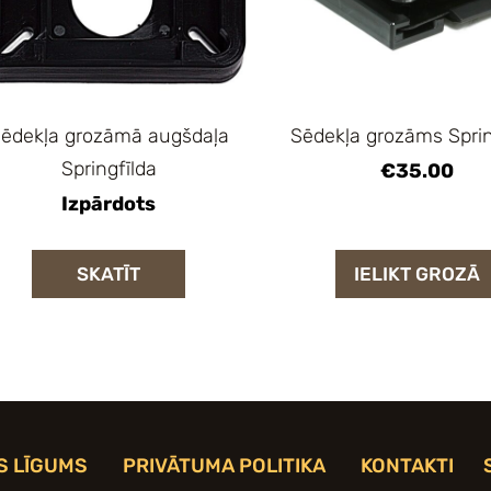
ēdekļa grozāmā augšdaļa
Sēdekļa grozāms Sprin
Springfīlda
€35.00
Izpārdots
SKATĪT
IELIKT GROZĀ
S LĪGUMS
PRIVĀTUMA POLITIKA
KONTAKTI