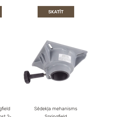
SKATĪT
field
Sēdekļa mehanisms
st 2-
Springfield