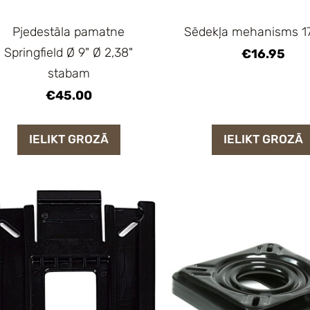
Pjedestāla pamatne
Sēdekļa mehanisms 
Springfield Ø 9" Ø 2,38"
€16.95
stabam
€45.00
IELIKT GROZĀ
IELIKT GROZĀ