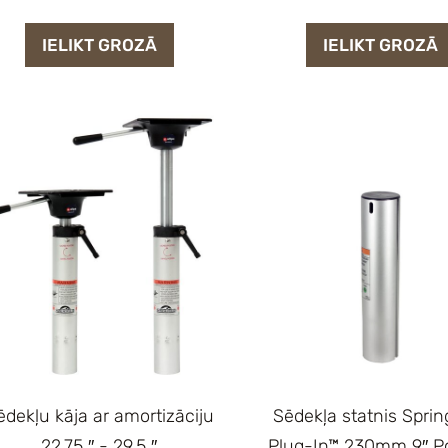
IELIKT GROZĀ
IELIKT GROZĀ
ēdekļu kāja ar amortizāciju
Sēdekļa statnis Spring
22,75 ″ - 29,5 ″
Plug-In™ 230mm 9″ Po