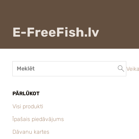
E-FreeFish.lv
Veika
PĀRLŪKOT
Visi produkti
Īpašais piedāvājums
Dāvanu kartes