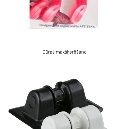
Jūras makšķerēšana