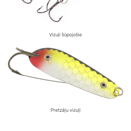
Vizuļi šūpojošie
Pretzāļu vizuļi