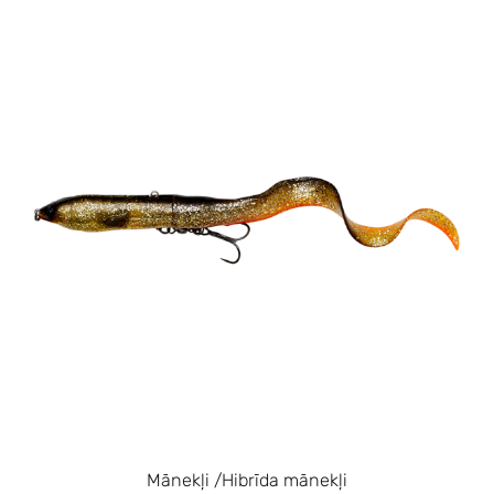
Mānekļi /Hibrīda mānekļi