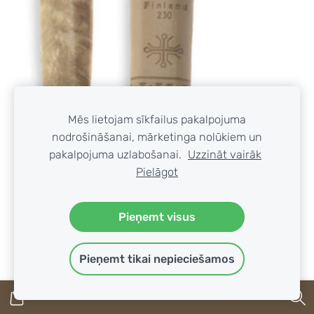
Mēs lietojam sīkfailus pakalpojuma
nodrošināšanai, mārketinga nolūkiem un
pakalpojuma uzlabošanai.
Uzzināt vairāk
Pielāgot
Pieņemt visus
Pieņemt tikai nepieciešamos