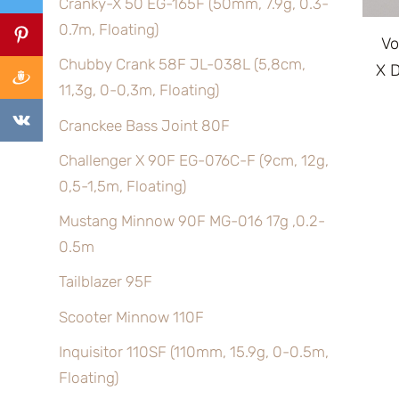
Cranky-X 50 EG-165F (50mm, 7.9g, 0.3-
0.7m, Floating)
Vo
Chubby Crank 58F JL-038L (5,8cm,
X D
11,3g, 0-0,3m, Floating)
Cranckee Bass Joint 80F
Challenger X 90F EG-076C-F (9cm, 12g,
0,5-1,5m, Floating)
Mustang Minnow 90F MG-016 17g ,0.2-
0.5m
Tailblazer 95F
Scooter Minnow 110F
Inquisitor 110SF (110mm, 15.9g, 0-0.5m,
Floating)