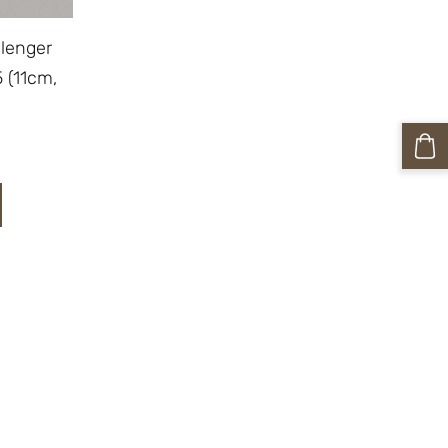
llenger
 (11cm,