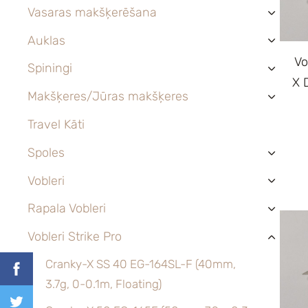
Vasaras makšķerēšana
›
Auklas
›
Vo
Spiningi
›
X 
Makšķeres/Jūras makšķeres
›
Travel Kāti
Spoles
›
Vobleri
›
Rapala Vobleri
›
Vobleri Strike Pro
›
Cranky-X SS 40 EG-164SL-F (40mm,
3.7g, 0-0.1m, Floating)