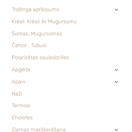
Trollinga aprīkojums
›
Krēsli, Krēsli Ar Mugursomu
Somas, Mugursomas
Čeholi , Tubusi
Polarizētas saulesbrilles
Apģērbi
›
Apavi
›
Naži
Termosi
Eholotes
Ziemas makšķerēšana
›