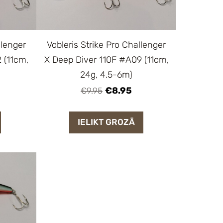
Vobleris Strike Pro Challenger
llenger
X Deep Diver 110F #A09 (11cm,
 (11cm,
24g, 4.5-6m)
€8.95
€9.95
IELIKT GROZĀ