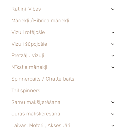
Ratliņi-Vibes
›
Mānekļi /Hibrīda mānekļi
Vizuļi rotējošie
›
Vizuļi šūpojošie
›
Pretzāļu vizuļi
›
Mīkstie mānekļi
›
Spinnerbaits / Chatterbaits
Tail spinners
Samu makšķerēšana
›
Jūras makšķerēšana
›
Laivas, Motori , Aksesuāri
›