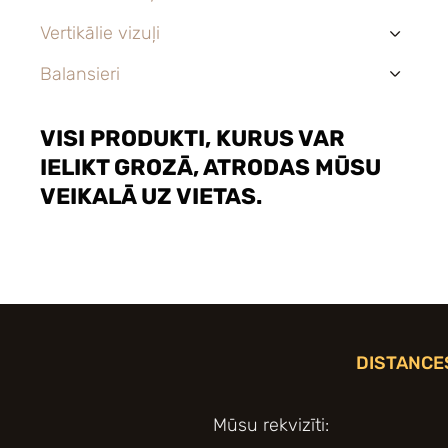
Vertikālie vizuļi
›
Balansieri
›
VISI PRODUKTI, KURUS VAR
IELIKT GROZĀ, ATRODAS MŪSU
VEIKALĀ UZ VIETAS.
DISTANCE
Mūsu rekvizīti: