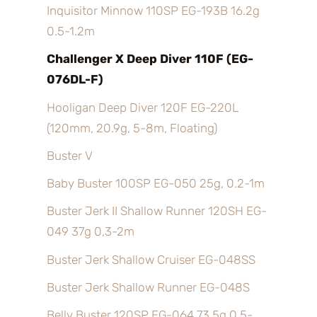
Inquisitor Minnow 110SP EG-193B 16.2g
0.5-1.2m
Challenger X Deep Diver 110F (EG-
076DL-F)
Hooligan Deep Diver 120F EG-220L
(120mm, 20.9g, 5-8m, Floating)
Buster V
Baby Buster 100SP EG-050 25g, 0.2-1m
Buster Jerk II Shallow Runner 120SH EG-
049 37g 0,3-2m
Buster Jerk Shallow Cruiser EG-048SS
Buster Jerk Shallow Runner EG-048S
Belly Buster 120SP EG-064 73,5g 0,5-