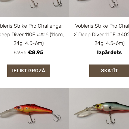
bleris Strike Pro Challenger
Vobleris Strike Pro Cha
Deep Diver 110F #A16 (11cm,
X Deep Diver 110F #402
24g, 4.5-6m)
24g, 4.5-6m)
€8.95
Izpārdots
€9.95
IELIKT GROZĀ
SKATĪT