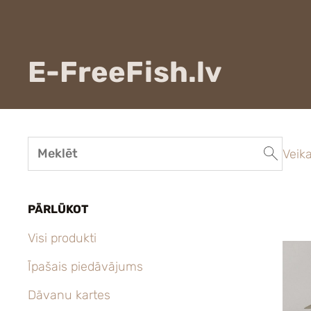
E-FreeFish.lv
Veika
PĀRLŪKOT
Visi produkti
Īpašais piedāvājums
Dāvanu kartes