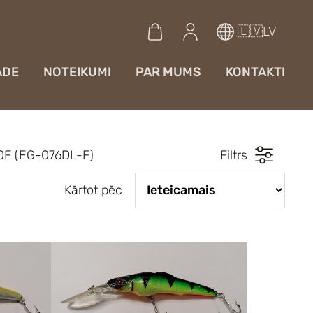
🇱🇻LV
ĀDE
NOTEIKUMI
PAR MUMS
KONTAKTI
10F (EG-076DL-F)
Filtrs
Kārtot pēc