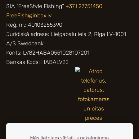
SIA "FreeStyle Fishing"
+371 27751450
FreeFish@inbox.lv
Reģ. nr.: 40103255390
Juridiskā adrese: Lielgabalu iela 2, Rīga LV-1001
A/S Swedbank
Konts: LV82HABA0551028107201
Bankas Kods: HABALV22
Mēs lietojam sīkfailus pakalpojuma