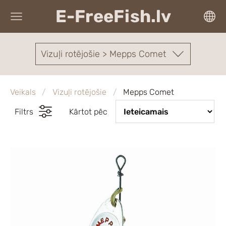
E-FreeFish.lv
Vizuļi rotējošie > Mepps Comet
Veikals
Vizuļi rotējošie
Mepps Comet
Filtrs
Kārtot pēc