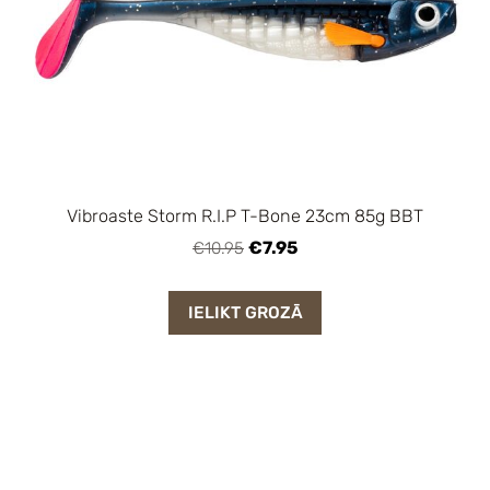
Vibroaste Storm R.I.P T-Bone 23cm 85g BBT
€7.95
€10.95
IELIKT GROZĀ