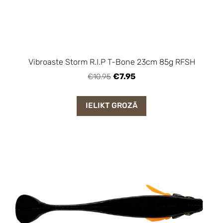
Vibroaste Storm R.I.P T-Bone 23cm 85g RFSH
€7.95
€10.95
IELIKT GROZĀ