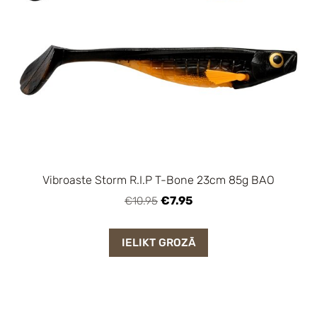
Vibroaste Storm R.I.P T-Bone 23cm 85g BAO
€7.95
€10.95
IELIKT GROZĀ