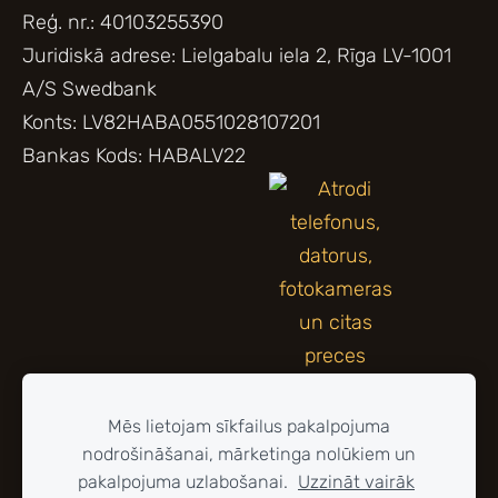
Reģ. nr.: 40103255390
Juridiskā adrese: Lielgabalu iela 2, Rīga LV-1001
A/S Swedbank
Konts: LV82HABA0551028107201
Bankas Kods: HABALV22
Mēs lietojam sīkfailus pakalpojuma
nodrošināšanai, mārketinga nolūkiem un
pakalpojuma uzlabošanai.
Uzzināt vairāk