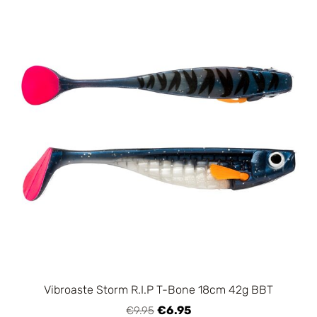
Vibroaste Storm R.I.P T-Bone 18cm 42g BBT
€6.95
€9.95