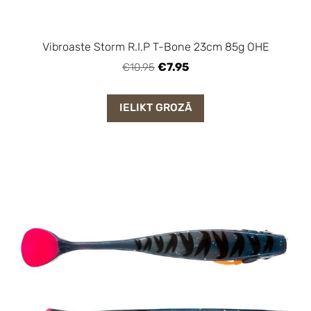
Vibroaste Storm R.I.P T-Bone 23cm 85g OHE
€7.95
€10.95
IELIKT GROZĀ