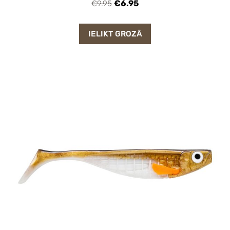
€6.95
€9.95
IELIKT GROZĀ