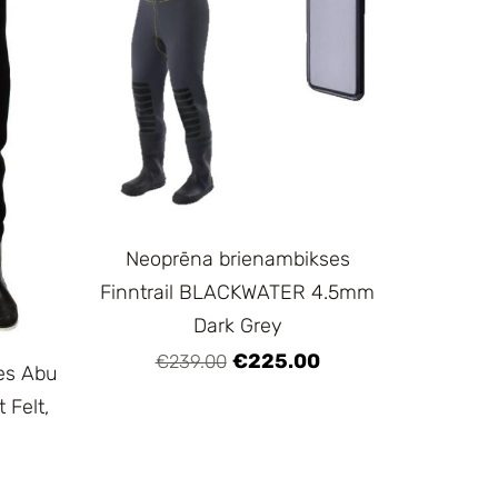
Neoprēna brienambikses
Finntrail BLACKWATER 4.5mm
Dark Grey
€225.00
€239.00
es Abu
 Felt,