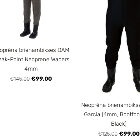
oprēna brienambikses DAM
eak-Point Neoprene Waders
4mm
€99.00
€145.00
Neoprēna brienambiks
Garcia (4mm, Bootfoot
Black)
€99.00
€125.00