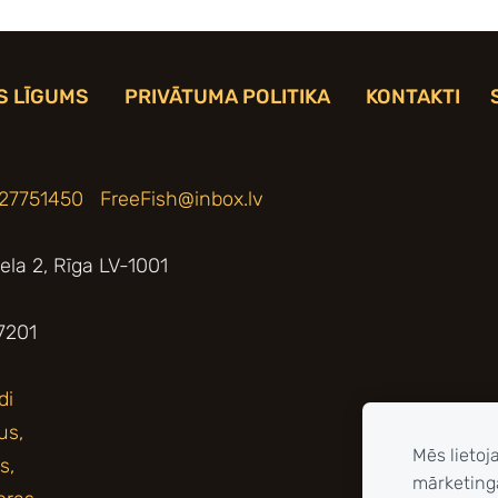
S LĪGUMS
PRIVĀTUMA POLITIKA
KONTAKTI
 27751450
FreeFish@inbox.lv
iela 2, Rīga LV-1001
7201
Mēs lietoj
mārketing