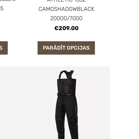
45
CAMOSHADOWBLACK
20000/7000
€209.00
S
PARĀDĪT OPCIJAS