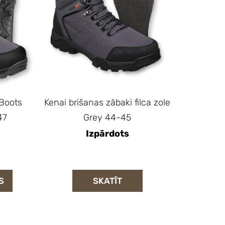
 Boots
Kenai brišanas zābaki filca zole
47
Grey 44-45
Izpārdots
S
SKATĪT