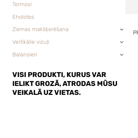
Termosi
Eholotes
Ziemas makšķerēšana
›
P
Vertikālie vizuļi
›
Balansieri
›
VISI PRODUKTI, KURUS VAR
IELIKT GROZĀ, ATRODAS MŪSU
VEIKALĀ UZ VIETAS.