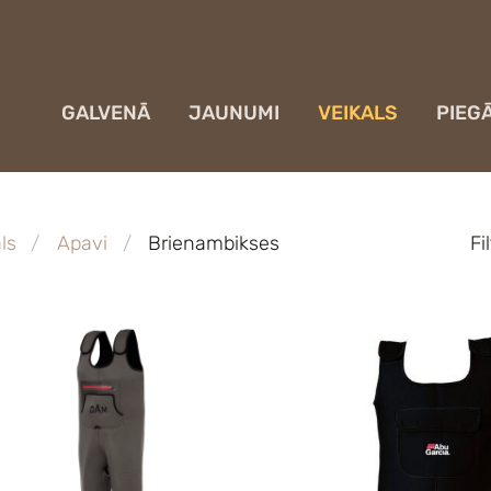
GALVENĀ
JAUNUMI
VEIKALS
PIEG
ls
Apavi
Brienambikses
Fi