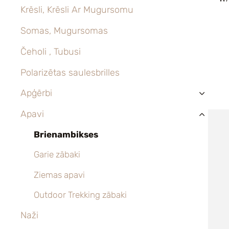
Krēsli, Krēsli Ar Mugursomu
Somas, Mugursomas
Čeholi , Tubusi
Polarizētas saulesbrilles
Apģērbi
›
Apavi
›
Brienambikses
Garie zābaki
Ziemas apavi
Outdoor Trekking zābaki
Naži