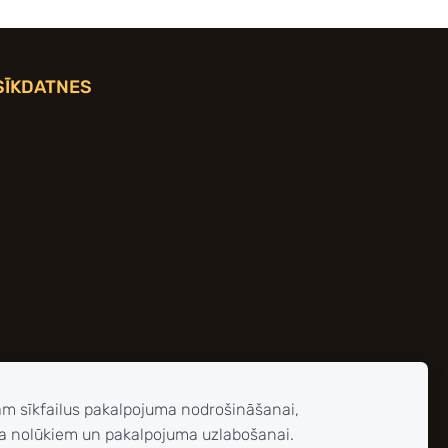
SĪKDATNES
am sīkfailus pakalpojuma nodrošināšanai,
a nolūkiem un pakalpojuma uzlabošanai.