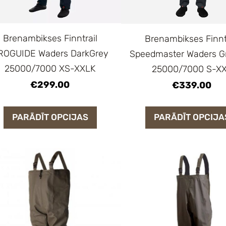
Brenambikses Finntrail
Brenambikses Finnt
ROGUIDE Waders DarkGrey
Speedmaster Waders G
25000/7000 XS-XXLK
25000/7000 S-X
€299.00
€339.00
PARĀDĪT OPCIJAS
PARĀDĪT OPCIJA