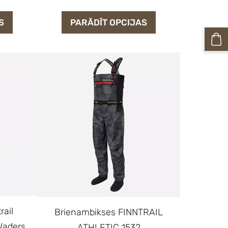
S
PARĀDĪT OPCIJAS
rail
Brienambikses FINNTRAIL
Waders
ATHLETIC 1532