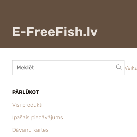
E-FreeFish.lv
Veika
PĀRLŪKOT
Visi produkti
Īpašais piedāvājums
Dāvanu kartes