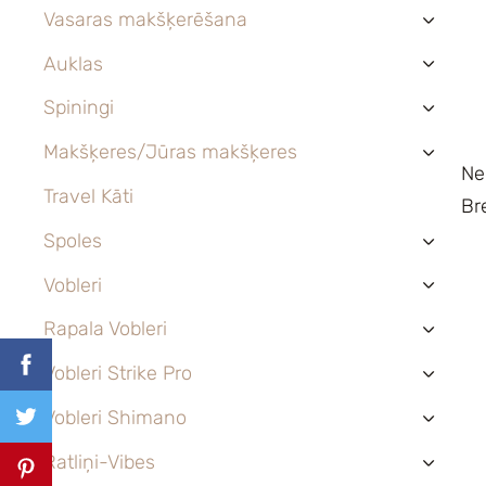
Vasaras makšķerēšana
›
Auklas
›
Spiningi
›
Makšķeres/Jūras makšķeres
›
Ne
Travel Kāti
Br
Spoles
›
Vobleri
›
Rapala Vobleri
›
Vobleri Strike Pro
›
Vobleri Shimano
›
Ratliņi-Vibes
›