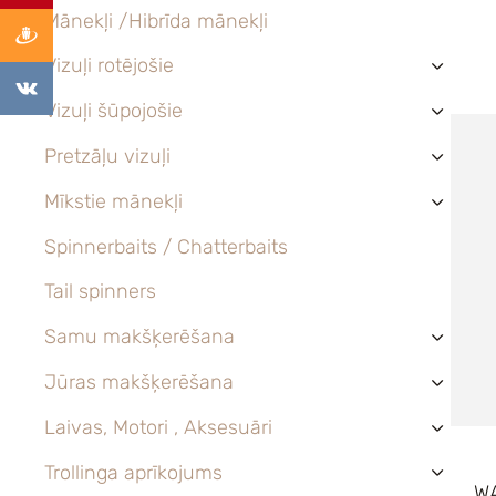
Mānekļi /Hibrīda mānekļi
Vizuļi rotējošie
›
Vizuļi šūpojošie
›
Pretzāļu vizuļi
›
Mīkstie mānekļi
›
Spinnerbaits / Chatterbaits
Tail spinners
Samu makšķerēšana
›
Jūras makšķerēšana
›
Laivas, Motori , Aksesuāri
›
Trollinga aprīkojums
›
W