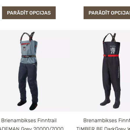
PARĀDĪT OPCIJAS
PARĀDĪT OPCIJA
Brienambikses Finntrail
Brenambikses Finnt
ADEMAN Grey 20000/7000
TIMBER BF DarkGrey 