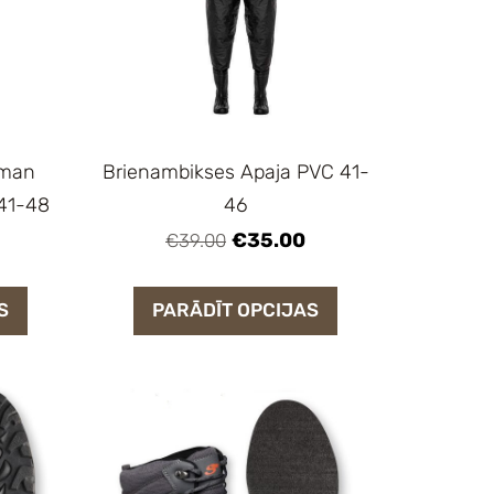
dman
Brienambikses Apaja PVC 41-
 41-48
46
€35.00
€39.00
S
PARĀDĪT OPCIJAS