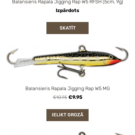
Balansieris Rapala Jigging Rap W5 RFSH (5cm, 9g)
Izpārdots
SKATĪT
Balansieris Rapala Jigging Rap W5 MG
€9.95
€10.95
IELIKT GROZĀ