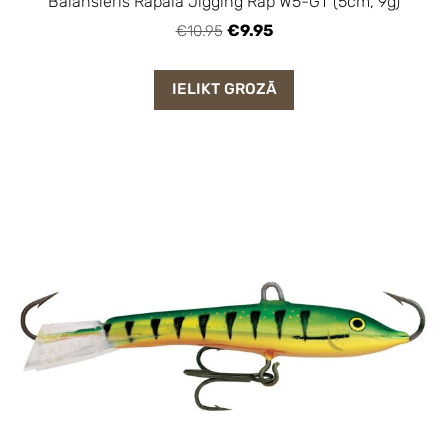
Balansieris Rapala Jigging Rap W5-GT (5cm, 9g)
€9.95
€10.95
IELIKT GROZĀ