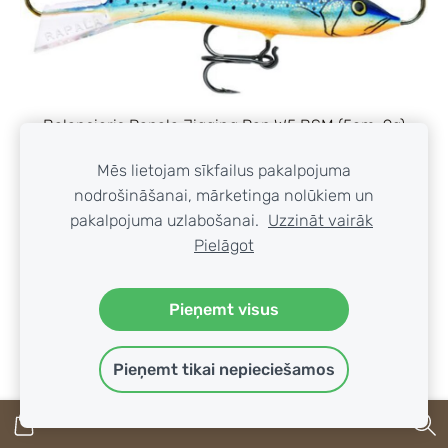
Balansieris Rapala Jigging Rap W5 BSM (5cm, 9g)
Izpārdots
Mēs lietojam sīkfailus pakalpojuma
nodrošināšanai, mārketinga nolūkiem un
SKATĪT
pakalpojuma uzlabošanai.
Uzzināt vairāk
Pielāgot
Pieņemt visus
Pieņemt tikai nepieciešamos
Balansieris Rapala Jigging Rap W5 CHB (5cm, 9g)