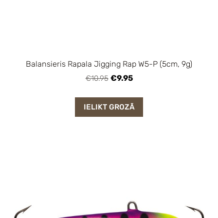
Balansieris Rapala Jigging Rap W5-P (5cm, 9g)
€9.95
€10.95
IELIKT GROZĀ