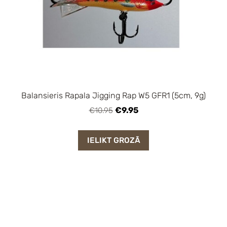
Balansieris Rapala Jigging Rap W5 GFR1 (5cm, 9g)
€9.95
€10.95
IELIKT GROZĀ