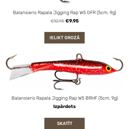
Balansieris Rapala Jigging Rap W5 GFR (5cm, 9g)
€9.95
€10.95
IELIKT GROZĀ
Balansieris Rapala Jigging Rap W5 BRHF (5cm, 9g)
Izpārdots
SKATĪT