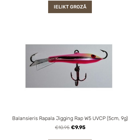
IELIKT GROZĀ
Balansieris Rapala Jigging Rap W5 UVCP (5cm, 9g)
€9.95
€10.95