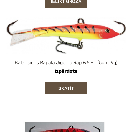
IELIKT GROZĀ
Balansieris Rapala Jigging Rap W5 HT (5cm, 9g)
Izpārdots
SKATĪT