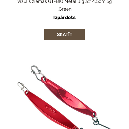
Vizulis ziemas GT-BIO Metal Jig 3# 4,5cm 5g
,Green
Izpārdots
SKATĪT