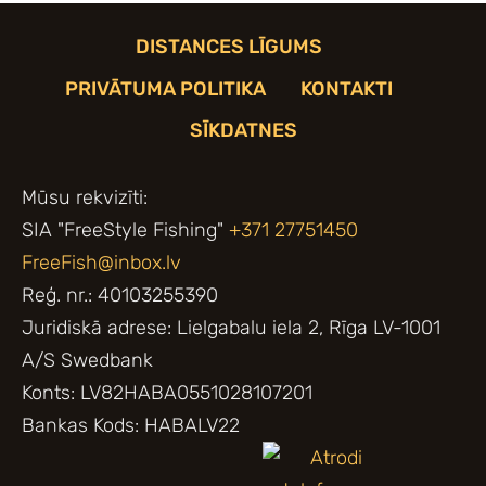
DISTANCES LĪGUMS
PRIVĀTUMA POLITIKA
KONTAKTI
SĪKDATNES
Mūsu rekvizīti:
SIA "FreeStyle Fishing"
+371 27751450
FreeFish@inbox.lv
Reģ. nr.: 40103255390
Juridiskā adrese: Lielgabalu iela 2, Rīga LV-1001
A/S Swedbank
Konts: LV82HABA0551028107201
Bankas Kods: HABALV22