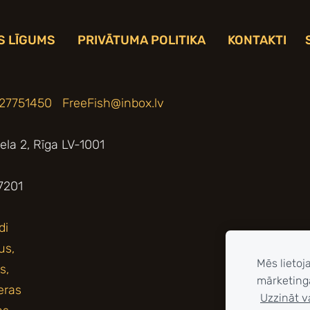
S LĪGUMS
PRIVĀTUMA POLITIKA
KONTAKTI
 27751450
FreeFish@inbox.lv
iela 2, Rīga LV-1001
7201
Mēs lietoj
mārketing
Uzzināt v