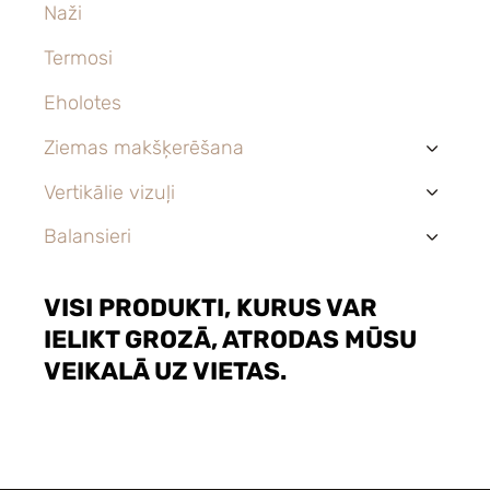
Naži
Termosi
Eholotes
Ziemas makšķerēšana
›
Vertikālie vizuļi
›
Balansieri
›
VISI PRODUKTI, KURUS VAR
IELIKT GROZĀ, ATRODAS MŪSU
VEIKALĀ UZ VIETAS.