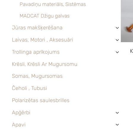
Pavadiņu materiāls, Sistēmas
MADCAT Džigu galvas
Jūras makšķerēšana
›
Laivas, Motori , Aksesuāri
›
K
Trollinga aprīkojums
›
Krēsli, Krēsli Ar Mugursomu
Somas, Mugursomas
Čeholi , Tubusi
Polarizētas saulesbrilles
Apģērbi
›
Apavi
›