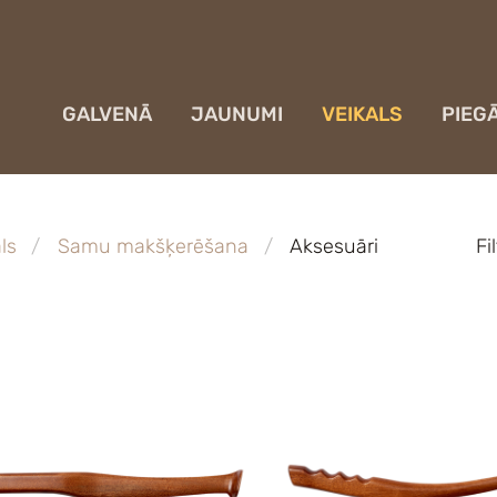
GALVENĀ
JAUNUMI
VEIKALS
PIEG
ls
Samu makšķerēšana
Aksesuāri
Fi