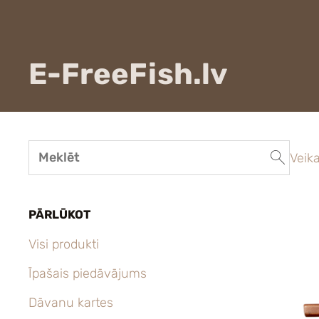
E-FreeFish.lv
Veika
PĀRLŪKOT
Visi produkti
Īpašais piedāvājums
Dāvanu kartes