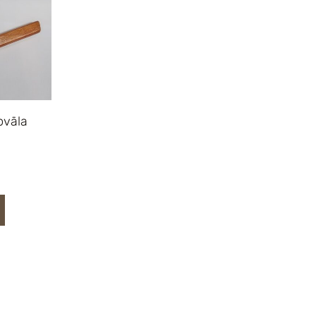
ovāla