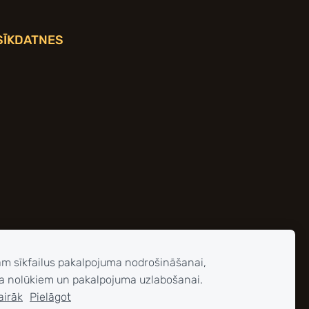
SĪKDATNES
am sīkfailus pakalpojuma nodrošināšanai,
a nolūkiem un pakalpojuma uzlabošanai.
airāk
Pielāgot