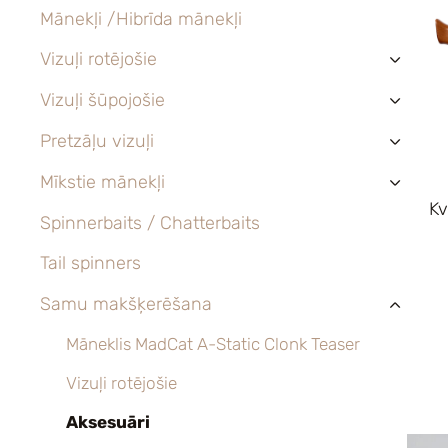
Mānekļi /Hibrīda mānekļi
Vizuļi rotējošie
›
Vizuļi šūpojošie
›
Pretzāļu vizuļi
›
Mīkstie mānekļi
›
Kv
Spinnerbaits / Chatterbaits
Tail spinners
Samu makšķerēšana
›
Māneklis MadCat A-Static Clonk Teaser
Vizuļi rotējošie
Aksesuāri