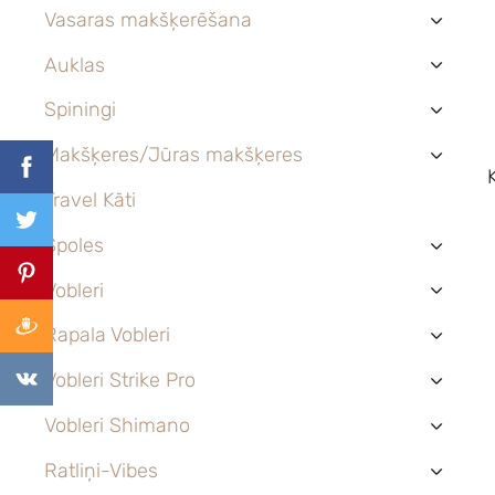
Vasaras makšķerēšana
›
Auklas
›
Spiningi
›
Makšķeres/Jūras makšķeres
›
Travel Kāti
Spoles
›
Vobleri
›
Rapala Vobleri
›
Vobleri Strike Pro
›
Vobleri Shimano
›
Ratliņi-Vibes
›