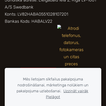
Juridiskā adrese: Lielgabalu iela 2, Rīga LV-1001
A/S Swedbank
Konts: LV82HABA0551028107201
Bankas Kods: HABALV22
Mēs lietojam sīkfailus pakalpojuma
nodrošināšanai, mārketinga nolūkiem un
pakalpojuma uzlabošanai.
Uzzināt vairāk
Pielāgot