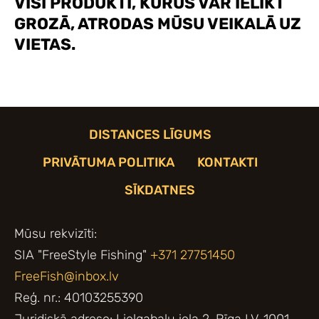
VISI PRODUKTI, KURUS VAR IELIKT
GROZĀ, ATRODAS MŪSU VEIKALĀ UZ
VIETAS.
DISTANCES LĪGUMS
PRIVĀTUMA POLITIKA
KONTAKTI
SĪKDATNES
Mūsu rekvizīti:
SIA "FreeStyle Fishing"
+371 27751450
FreeFish@inbox.lv
Reģ. nr.: 40103255390