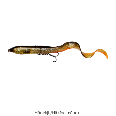
Mānekļi /Hibrīda mānekļi