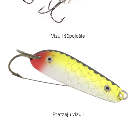
Vizuļi šūpojošie
Pretzāļu vizuļi