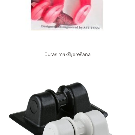
Jūras makšķerēšana