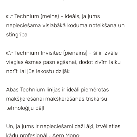
👉 Technium (melns) - ideāls, ja jums
nepieciešama vislabākā koduma noteikšana un
stingrība
👉 Technium Invisitec (pienains) - šī ir izvēle
vieglas ēsmas pasniegšanai, dodot zivīm laiku
norīt, lai jūs iekostu dziļāk
Abas Technium līnijas ir ideāli piemērotas
makšķerēšanai makšķerēšanas trīskāršu
tehnoloģiju dēļ!
Un, ja jums ir nepieciešami daži āķi, izvēlieties
kādu profesionālu Aero Mono: