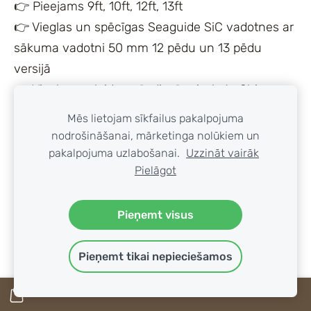
👉 Pieejams 9ft, 10ft, 12ft, 13ft
👉 Vieglas un spēcīgas Seaguide SiC vadotnes ar
sākuma vadotni 50 mm 12 pēdu un 13 pēdu
versijā
👉 Viegla un slaida, mūsdienīga izskata Shimano
DPS Woven Carbon spole
Mēs lietojam sīkfailus pakalpojuma
👉 Samaziniet rokturi labākai veiktspējai,
nodrošināšanai, mārketinga nolūkiem un
makšķerējot lietū
pakalpojuma uzlabošanai.
Uzzināt vairāk
Pielāgot
👉 Līnijas klips
✅ Tie makšķeri tevi gaida! Pārbaudiet Tribal TX4
mūsu veikalā jau tagad!
Pieņemt visus
#Shimano #Tribal #TribalLife # TX4
Pieņemt tikai nepieciešamos