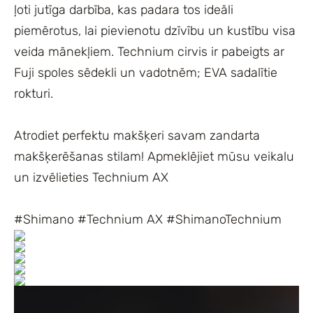
ļoti jutīga darbība, kas padara tos ideāli
piemērotus, lai pievienotu dzīvību un kustību visa
veida mānekļiem. Technium cirvis ir pabeigts ar
Fuji spoles sēdekli un vadotnēm; EVA sadalītie
rokturi.
Atrodiet perfektu makšķeri savam zandarta
makšķerēšanas stilam! Apmeklējiet mūsu veikalu
un izvēlieties Technium AX
#Shimano #Technium AX #ShimanoTechnium