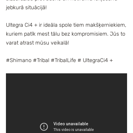
jebkurā situācijā!
Ultegra Ci4 + ir ideāla spole tiem makšķerniekiem,
kuriem patīk mest tālu bez kompromisiem. Jūs to
varat atrast mūsu veikalā!
#Shimano #Tribal #TribalLife # UltegraCi4 +