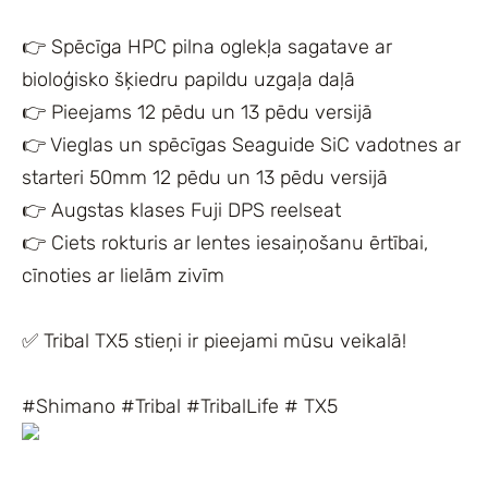
👉 Spēcīga HPC pilna oglekļa sagatave ar
bioloģisko šķiedru papildu uzgaļa daļā
👉 Pieejams 12 pēdu un 13 pēdu versijā
👉 Vieglas un spēcīgas Seaguide SiC vadotnes ar
starteri 50mm 12 pēdu un 13 pēdu versijā
👉 Augstas klases Fuji DPS reelseat
👉 Ciets rokturis ar lentes iesaiņošanu ērtībai,
cīnoties ar lielām zivīm
✅ Tribal TX5 stieņi ir pieejami mūsu veikalā!
#Shimano #Tribal #TribalLife # TX5