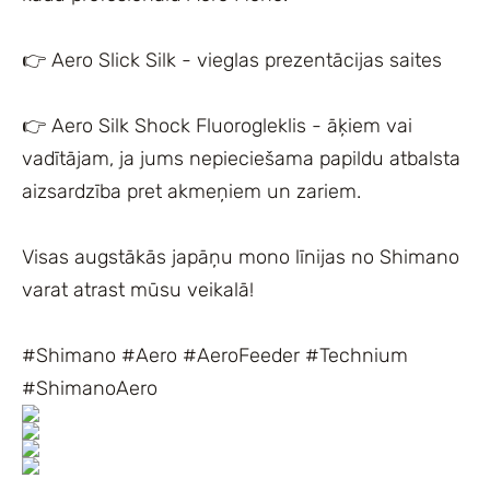
👉 Aero Slick Silk - vieglas prezentācijas saites
👉 Aero Silk Shock Fluorogleklis - āķiem vai
vadītājam, ja jums nepieciešama papildu atbalsta
aizsardzība pret akmeņiem un zariem.
Visas augstākās japāņu mono līnijas no Shimano
varat atrast mūsu veikalā!
#Shimano #Aero #AeroFeeder #Technium
#ShimanoAero