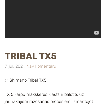
TRIBAL TX5
7. jūl. 2021,
Nav komentāru
✅
Shimano Tribal TX5
TX 5 karpu makšķeres klāsts ir balstīts uz
jaunākajiem ražošanas procesiem, izmantojot