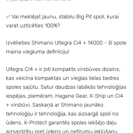
✅ Vai meklējat jaunu, stabilu Big Pit spoli, kurai
varat uzticēties 100%?
Izvēlieties Shimano Ultegra Ci4 + 14000 - šī spole
maina viegluma definīciju!
Ultegra CI4 + ir ļoti kompakts virsbūves dizains,
kas veicina kompaktas un vieglas lielas bedres
spoles sajūtu. Satur daudzas labākās tehnoloģijas
iespējas, piemēram, Hagane Gear, X-Ship un Ci4
+ virsbūvi. Saskaņā ar Shimano jaunāko
tehnoloģiju ir tehnoloģija, kas aizsargā spoli no
ūdens. X-Protect garantēs spoles iekšējo daļu
aizsardzību pret ūdens un netīrumu iekļūšanu