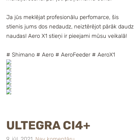
Ja jūs meklējat profesionālu perfomarce, šis
stienis jums dos nedaudz, neiztērējot pārāk daudz
naudas! Aero X1 stieņi ir pieejami mūsu veikalā!
# Shimano # Aero # AeroFeeder # AeroX1
ULTEGRA CI4+
9. jūl. 2021,
Nav komentāru