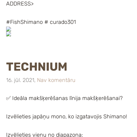
ADDRESS>
#FishShimano # curado301
TECHNIUM
16. jūl. 2021,
Nav komentāru
✅ Ideāla makšķerēšanas līnija makšķerēšanai?
Izvēlieties japāņu mono, ko izgatavojis Shimano!
Izvēlieties vienu no diapazona: