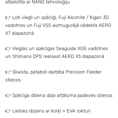
atbalstīta ar NANO tehnoloģiju
👉 Ļoti viegli un spēcīgi, Fuji Alconite / Kigan 3D
vadotnes un Fuji VSS aizmugurējā sēdeklis AERO
X7 diapazonā
👉 Vieglas un spēcīgas Seaguide XOG vadotnes
un Shimano DPS reelseat AERO X5 diapazonā
👉 Skaista, pataboli darbība Precision Feeder
stieņos
👉 Spēcīga dibena daļa attāluma padeves stieņos
👉 Lielisks dizains ar korķi + EVA rokturi