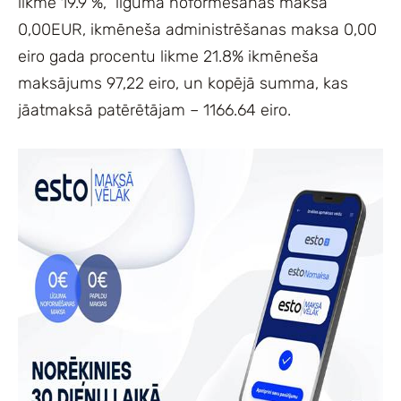
likme 19.9 %, līguma noformēšanas maksa
0,00EUR, ikmēneša administrēšanas maksa 0,00
eiro gada procentu likme 21.8% ikmēneša
maksājums 97,22 eiro, un kopējā summa, kas
jāatmaksā patērētājam – 1166.64 eiro.