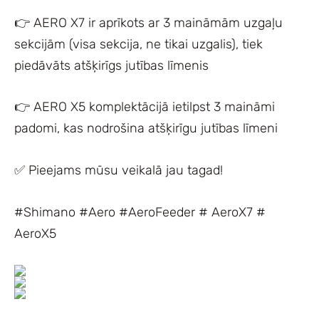
👉 AERO X7 ir aprīkots ar 3 maināmām uzgaļu
sekcijām (visa sekcija, ne tikai uzgalis), tiek
piedāvāts atšķirīgs jutības līmenis
👉 AERO X5 komplektācijā ietilpst 3 maināmi
padomi, kas nodrošina atšķirīgu jutības līmeni
✅ Pieejams mūsu veikalā jau tagad!
#Shimano #Aero #AeroFeeder # AeroX7 #
AeroX5