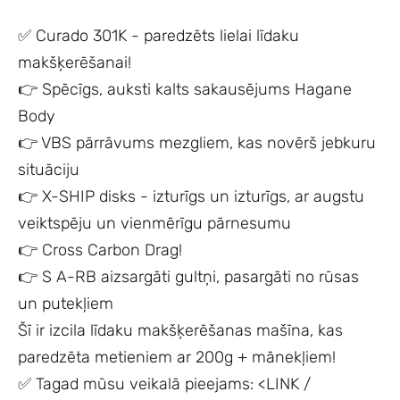
✅ Curado 301K - paredzēts lielai līdaku
makšķerēšanai!
👉 Spēcīgs, auksti kalts sakausējums Hagane
Body
👉 VBS pārrāvums mezgliem, kas novērš jebkuru
situāciju
👉 X-SHIP disks - izturīgs un izturīgs, ar augstu
veiktspēju un vienmērīgu pārnesumu
👉 Cross Carbon Drag!
👉 S A-RB aizsargāti gultņi, pasargāti no rūsas
un putekļiem
Šī ir izcila līdaku makšķerēšanas mašīna, kas
paredzēta metieniem ar 200g + mānekļiem!
✅ Tagad mūsu veikalā pieejams: <LINK /