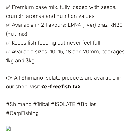
✅ Premium base mix, fully loaded with seeds,
crunch, aromas and nutrition values
✅ Available in 2 flavours: LM94 (liver) oraz RN20
(nut mix)
✅ Keeps fish feeding but never feel full
✅ Available sizes: 10, 15, 18 and 20mm, packages
1kg and 3kg
👉 All Shimano Isolate products are available in
our shop, visit
<e-freefish.lv>
#Shimano #Tribal #ISOLATE #Boilies
#CarpFishing