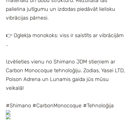
materiālu un dobu struktūru. Rezultātā tas
palielina jutīgumu un izdodas piedāvāt lielisku
vibrācijas pārnesi.
👉 Oglekļa monokoks: viss ir saistīts ar vibrācijām
..
Izvēlieties vienu no Shimano JDM stieņiem ar
Carbon Monocoque tehnoloģiju. Zodias, Yasei LTD,
Poison Adrena un Lunamis gaida jūs mūsu
veikalā!
#Shimano #CarbonMonocoque #Tehnoloģija