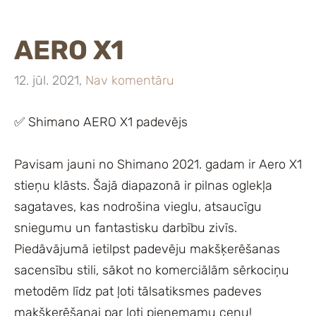
AERO X1
12. jūl. 2021,
Nav komentāru
✅ Shimano AERO X1 padevējs
Pavisam jauni no Shimano 2021. gadam ir Aero X1
stieņu klāsts. Šajā diapazonā ir pilnas oglekļa
sagataves, kas nodrošina vieglu, atsaucīgu
sniegumu un fantastisku darbību zivīs.
Piedāvājumā ietilpst padevēju makšķerēšanas
sacensību stili, sākot no komerciālām sērkociņu
metodēm līdz pat ļoti tālsatiksmes padeves
makšķerēšanai par ļoti pieņemamu cenu!