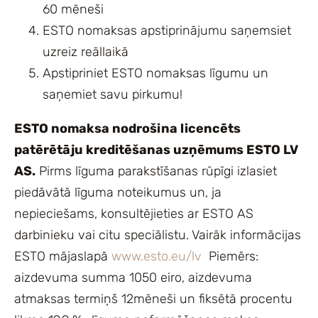
60 mēneši
ESTO nomaksas apstiprinājumu saņemsiet
uzreiz reāllaikā
Apstipriniet ESTO nomaksas līgumu un
saņemiet savu pirkumu!
ESTO nomaksa nodrošina licencēts
patērētāju kreditēšanas uzņēmums ESTO LV
AS.
Pirms līguma parakstīšanas rūpīgi izlasiet
piedāvātā līguma noteikumus un, ja
nepieciešams, konsultējieties ar ESTO AS
darbinieku vai citu speciālistu. Vairāk informācijas
ESTO mājaslapā
www.esto.eu/lv
Piemērs:
aizdevuma summa 1050 eiro, aizdevuma
atmaksas termiņš 12mēneši un fiksētā procentu