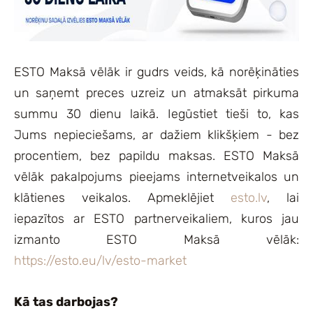
ESTO Maksā vēlāk ir gudrs veids, kā norēķināties
un saņemt preces uzreiz un atmaksāt pirkuma
summu 30 dienu laikā. Iegūstiet tieši to, kas
Jums nepieciešams, ar dažiem klikšķiem - bez
procentiem, bez papildu maksas. ESTO Maksā
vēlāk pakalpojums pieejams internetveikalos un
klātienes veikalos. Apmeklējiet
esto.lv
, lai
iepazītos ar ESTO partnerveikaliem, kuros jau
izmanto ESTO Maksā vēlāk:
https://esto.eu/lv/esto-market
Kā tas darbojas?