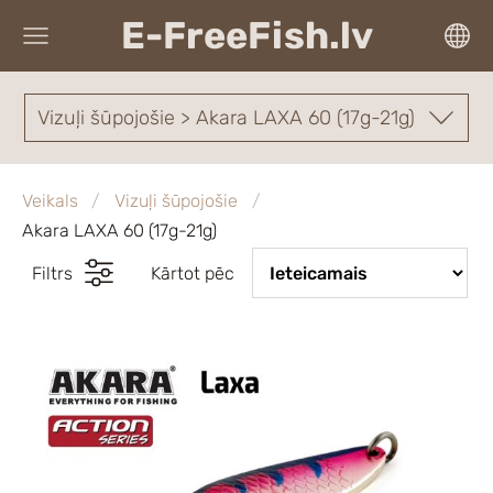
E-FreeFish.lv
Vizuļi šūpojošie > Akara LAXA 60 (17g-21g)
Veikals
Vizuļi šūpojošie
Akara LAXA 60 (17g-21g)
Filtrs
Kārtot pēc