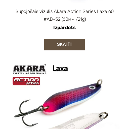
Šūpojošais vizulis Akara Action Series Laxa 60
#AB-52 (60мм /21g)
Izpārdots
SKATĪT