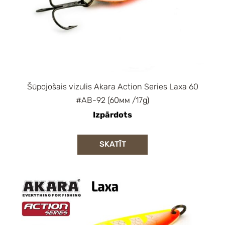
Šūpojošais vizulis Akara Action Series Laxa 60
#AB-92 (60мм /17g)
Izpārdots
SKATĪT