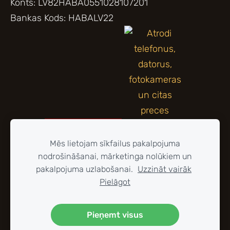
Konts: LV82HABA0551028107201
Bankas Kods: HABALV22
Mēs lietojam sīkfailus pakalpojuma
nodrošināšanai, mārketinga nolūkiem un
pakalpojuma uzlabošanai.
Uzzināt vairāk
Pielāgot
Pieņemt visus