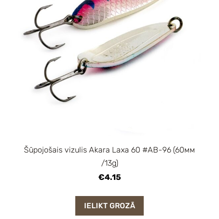
Šūpojošais vizulis Akara Laxa 60 #AB-96 (60мм
/13g)
€4.15
IELIKT GROZĀ