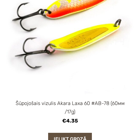
Šūpojošais vizulis Akara Laxa 60 #AB-78 (60мм
/17g)
€4.35
IELIKT GROZĀ