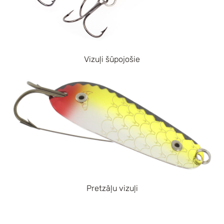
Vizuļi šūpojošie
Pretzāļu vizuļi