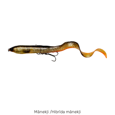
Mānekļi /Hibrīda mānekļi