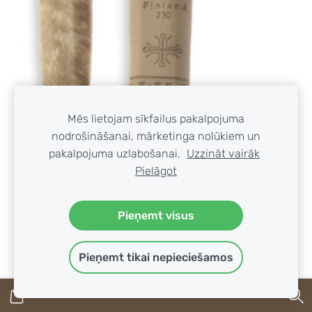
Mēs lietojam sīkfailus pakalpojuma
nodrošināšanai, mārketinga nolūkiem un
pakalpojuma uzlabošanai.
Uzzināt vairāk
Pielāgot
Pieņemt visus
Pieņemt tikai nepieciešamos