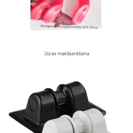
Jūras makšķerēšana